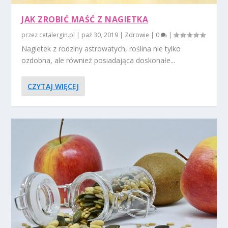
JAK ZROBIĆ MAŚĆ Z NAGIETKA
przez
cetalergin.pl
|
paź 30, 2019
|
Zdrowie
|
0
|
Nagietek z rodziny astrowatych, roślina nie tylko
ozdobna, ale również posiadająca doskonałe...
CZYTAJ WIĘCEJ