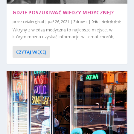
GDZIE POSZUKIWAĆ WIEDZY MEDYCZNEJ?
przez
cetalergin.pl
|
paź 26, 2021
|
Zdrowie
|
0
|
Witryny z wiedzą medyczną to najlepsze miejsce, w
którym można uzyskać informacje na temat chorób,...
CZYTAJ WIĘCEJ