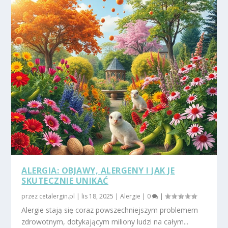
ALERGIA: OBJAWY, ALERGENY I JAK JE
SKUTECZNIE UNIKAĆ
przez
cetalergin.pl
|
lis 18, 2025
|
Alergie
|
0
|
Alergie stają się coraz powszechniejszym problemem
zdrowotnym, dotykającym miliony ludzi na całym...