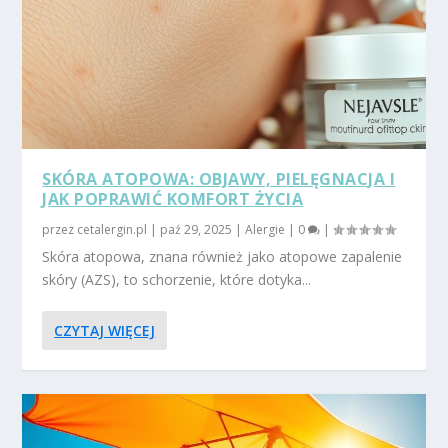
SKÓRA ATOPOWA: OBJAWY, PIELĘGNACJA I
JAK POPRAWIĆ KOMFORT ŻYCIA
przez
cetalergin.pl
|
paź 29, 2025
|
Alergie
|
0
|
Skóra atopowa, znana również jako atopowe zapalenie
skóry (AZS), to schorzenie, które dotyka...
CZYTAJ WIĘCEJ