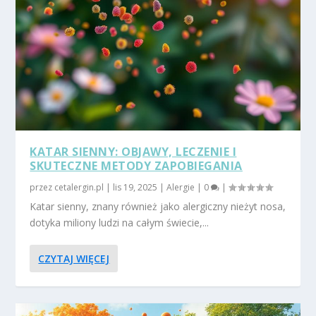
KATAR SIENNY: OBJAWY, LECZENIE I
SKUTECZNE METODY ZAPOBIEGANIA
przez
cetalergin.pl
|
lis 19, 2025
|
Alergie
|
0
|
Katar sienny, znany również jako alergiczny nieżyt nosa,
dotyka miliony ludzi na całym świecie,...
CZYTAJ WIĘCEJ