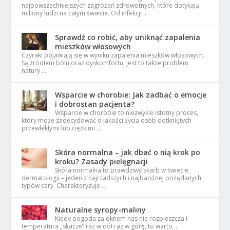
najpowszechniejszych zagrożeń zdrowotnych, które dotykają
miliony ludzi na całym świecie. Od infekcji …
Sprawdź co robić, aby uniknąć zapalenia
mieszków włosowych
Czyraki pojawiają się w wyniku zapalenia mieszków włosowych.
Są źródłem bólu oraz dyskomfortu, jest to także problem
natury …
Wsparcie w chorobie: Jak zadbać o emocje
i dobrostan pacjenta?
Wsparcie w chorobie to niezwykle istotny proces,
który może zadecydować o jakości życia osób dotkniętych
przewlekłymi lub ciężkimi …
Skóra normalna – jak dbać o nią krok po
kroku? Zasady pielęgnacji
Skóra normalna to prawdziwy skarb w świecie
dermatologii – jeden z najrzadszych i najbardziej pożądanych
typów cery. Charakteryzuje …
Naturalne syropy-maliny
Kiedy pogoda za oknem nas nie rozpieszcza i
temperatura „skacze” raz w dół raz w górę, to warto …