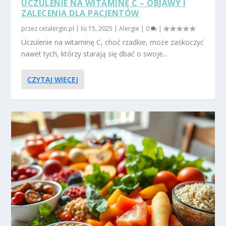
UCZULENIE NA WITAMINĘ C – OBJAWY I
ZALECENIA DLA PACJENTÓW
przez
cetalergin.pl
|
lis 15, 2025
|
Alergie
|
0
|
Uczulenie na witaminę C, choć rzadkie, może zaskoczyć
nawet tych, którzy starają się dbać o swoje...
CZYTAJ WIĘCEJ