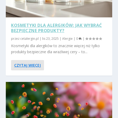
KOSMETYKI DLA ALERGIKÓW: JAK WYBRAĆ
BEZPIECZNE PRODUKTY?
przez
cetalergin.pl
|
lis 23, 2025
|
Alergie
|
0
|
Kosmetyki dla alergików to znacznie więcej niż tylko
produkty bezpieczne dla wrażliwej cery – to...
CZYTAJ WIĘCEJ