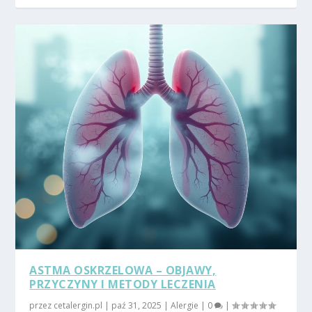
ASTMA OSKRZELOWA – OBJAWY,
PRZYCZYNY I METODY LECZENIA
przez
cetalergin.pl
|
paź 31, 2025
|
Alergie
|
0
|