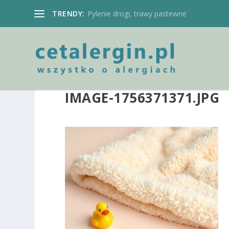
TRENDY:
Pylenie drogi, trawy pastewne
IMAGE-1756371371.JPG