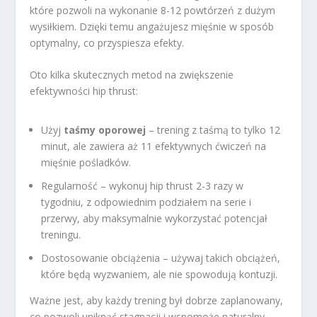
które pozwoli na wykonanie 8-12 powtórzeń z dużym
wysiłkiem. Dzięki temu angażujesz mięśnie w sposób
optymalny, co przyspiesza efekty.
Oto kilka skutecznych metod na zwiększenie
efektywności hip thrust:
Użyj
taśmy oporowej
– trening z taśmą to tylko 12
minut, ale zawiera aż 11 efektywnych ćwiczeń na
mięśnie pośladków.
Regularność – wykonuj hip thrust 2-3 razy w
tygodniu, z odpowiednim podziałem na serie i
przerwy, aby maksymalnie wykorzystać potencjał
treningu.
Dostosowanie obciążenia – używaj takich obciążeń,
które będą wyzwaniem, ale nie spowodują kontuzji.
Ważne jest, aby każdy trening był dobrze zaplanowany,
co pozwoli uniknąć stagnacji i wspomoże naturalny