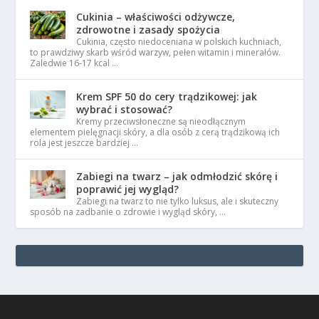
Cukinia – właściwości odżywcze,
zdrowotne i zasady spożycia
Cukinia, często niedoceniana w polskich kuchniach,
to prawdziwy skarb wśród warzyw, pełen witamin i minerałów.
Zaledwie 16-17 kcal …
Krem SPF 50 do cery trądzikowej: jak
wybrać i stosować?
Kremy przeciwsłoneczne są nieodłącznym
elementem pielęgnacji skóry, a dla osób z cerą trądzikową ich
rola jest jeszcze bardziej …
Zabiegi na twarz – jak odmłodzić skórę i
poprawić jej wygląd?
Zabiegi na twarz to nie tylko luksus, ale i skuteczny
sposób na zadbanie o zdrowie i wygląd skóry, …