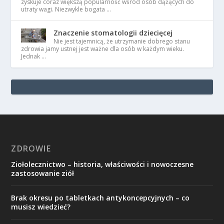
zyskuje coraz większą popularność wśród osób dążących do
utraty wagi. Niezwykle bogata …
Znaczenie stomatologii dziecięcej
Nie jest tajemnicą, że utrzymanie dobrego stanu
zdrowia jamy ustnej jest ważne dla osób w każdym wieku.
Jednak …
ZDROWIE
Ziołolecznictwo – historia, właściwości i nowoczesne
zastosowanie ziół
Brak okresu po tabletkach antykoncepcyjnych – co
musisz wiedzieć?