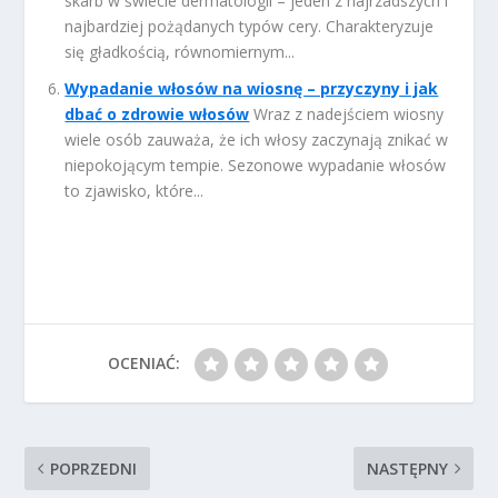
skarb w świecie dermatologii – jeden z najrzadszych i
najbardziej pożądanych typów cery. Charakteryzuje
się gładkością, równomiernym...
Wypadanie włosów na wiosnę – przyczyny i jak
dbać o zdrowie włosów
Wraz z nadejściem wiosny
wiele osób zauważa, że ich włosy zaczynają znikać w
niepokojącym tempie. Sezonowe wypadanie włosów
to zjawisko, które...
OCENIAĆ:
POPRZEDNI
NASTĘPNY