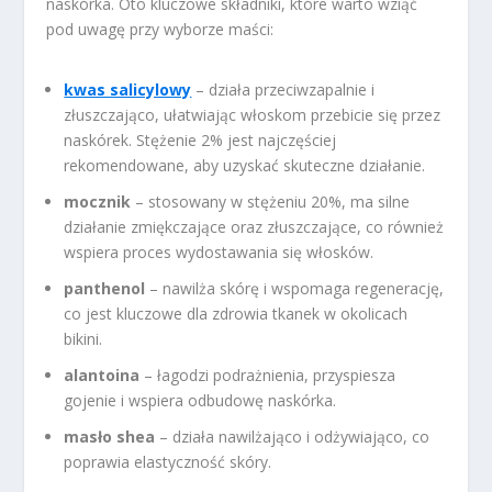
naskórka. Oto kluczowe składniki, które warto wziąć
pod uwagę przy wyborze maści:
kwas salicylowy
– działa przeciwzapalnie i
złuszczająco, ułatwiając włoskom przebicie się przez
naskórek. Stężenie 2% jest najczęściej
rekomendowane, aby uzyskać skuteczne działanie.
mocznik
– stosowany w stężeniu 20%, ma silne
działanie zmiękczające oraz złuszczające, co również
wspiera proces wydostawania się włosków.
panthenol
– nawilża skórę i wspomaga regenerację,
co jest kluczowe dla zdrowia tkanek w okolicach
bikini.
alantoina
– łagodzi podrażnienia, przyspiesza
gojenie i wspiera odbudowę naskórka.
masło shea
– działa nawilżająco i odżywiająco, co
poprawia elastyczność skóry.