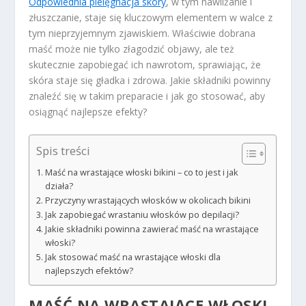
Odpowiednia pielęgnacja skóry
, w tym nawilżanie i
złuszczanie, staje się kluczowym elementem w walce z
tym nieprzyjemnym zjawiskiem. Właściwie dobrana
maść może nie tylko złagodzić objawy, ale też
skutecznie zapobiegać ich nawrotom, sprawiając, że
skóra staje się gładka i zdrowa. Jakie składniki powinny
znaleźć się w takim preparacie i jak go stosować, aby
osiągnąć najlepsze efekty?
Spis treści
Maść na wrastające włoski bikini – co to jest i jak
działa?
Przyczyny wrastających włosków w okolicach bikini
Jak zapobiegać wrastaniu włosków po depilacji?
Jakie składniki powinna zawierać maść na wrastające
włoski?
Jak stosować maść na wrastające włoski dla
najlepszych efektów?
MAŚĆ NA WRASTAJĄCE WŁOSKI