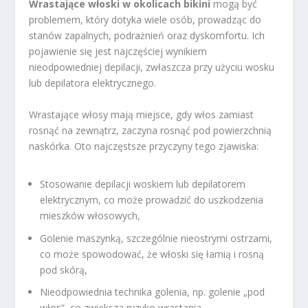
Wrastające włoski w okolicach bikini
mogą być
problemem, który dotyka wiele osób, prowadząc do
stanów zapalnych, podrażnień oraz dyskomfortu. Ich
pojawienie się jest najczęściej wynikiem
nieodpowiedniej depilacji, zwłaszcza przy użyciu wosku
lub depilatora elektrycznego.
Wrastające włosy mają miejsce, gdy włos zamiast
rosnąć na zewnątrz, zaczyna rosnąć pod powierzchnią
naskórka. Oto najczęstsze przyczyny tego zjawiska:
Stosowanie depilacji woskiem lub depilatorem
elektrycznym, co może prowadzić do uszkodzenia
mieszków włosowych,
Golenie maszynką, szczególnie nieostrymi ostrzami,
co może spowodować, że włoski się łamią i rosną
pod skórą,
Nieodpowiednia technika golenia, np. golenie „pod
włos”, co zwiększa ryzyko wrastania,