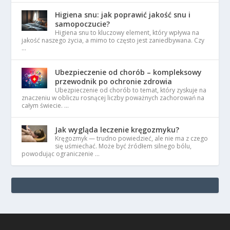
Higiena snu: jak poprawić jakość snu i
samopoczucie?
Higiena snu to kluczowy element, który wpływa na
jakość naszego życia, a mimo to często jest zaniedbywana. Czy
…
Ubezpieczenie od chorób – kompleksowy
przewodnik po ochronie zdrowia
Ubezpieczenie od chorób to temat, który zyskuje na
znaczeniu w obliczu rosnącej liczby poważnych zachorowań na
całym świecie. …
Jak wygląda leczenie kręgozmyku?
Kręgozmyk — trudno powiedzieć, ale nie ma z czego
się uśmiechać. Może być źródłem silnego bólu,
powodując ograniczenie …