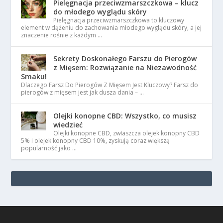
Pielęgnacja przeciwzmarszczkowa – klucz
do młodego wyglądu skóry
Pielęgnacja przeciwzmarszczkowa to kluczowy
element w dążeniu do zachowania młodego wyglądu skóry, a jej
znaczenie rośnie z każdym …
Sekrety Doskonałego Farszu do Pierogów
z Mięsem: Rozwiązanie na Niezawodność
Smaku!
Dlaczego Farsz Do Pierogów Z Mięsem Jest Kluczowy? Farsz do
pierogów z mięsem jest jak dusza dania – …
Olejki konopne CBD: Wszystko, co musisz
wiedzieć
Olejki konopne CBD, zwłaszcza olejek konopny CBD
5% i olejek konopny CBD 10%, zyskują coraz większą
popularność jako …