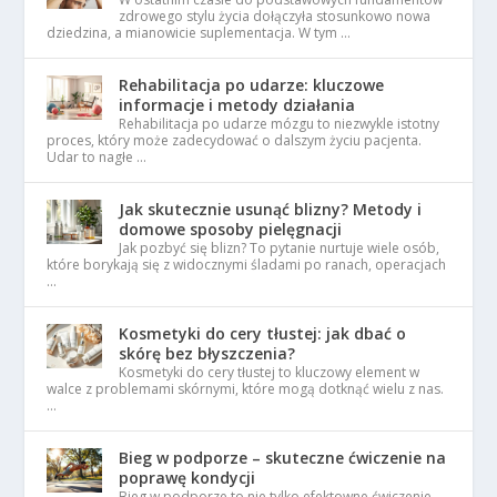
zdrowego stylu życia dołączyła stosunkowo nowa
dziedzina, a mianowicie suplementacja. W tym …
Rehabilitacja po udarze: kluczowe
informacje i metody działania
Rehabilitacja po udarze mózgu to niezwykle istotny
proces, który może zadecydować o dalszym życiu pacjenta.
Udar to nagłe …
Jak skutecznie usunąć blizny? Metody i
domowe sposoby pielęgnacji
Jak pozbyć się blizn? To pytanie nurtuje wiele osób,
które borykają się z widocznymi śladami po ranach, operacjach
…
Kosmetyki do cery tłustej: jak dbać o
skórę bez błyszczenia?
Kosmetyki do cery tłustej to kluczowy element w
walce z problemami skórnymi, które mogą dotknąć wielu z nas.
…
Bieg w podporze – skuteczne ćwiczenie na
poprawę kondycji
Bieg w podporze to nie tylko efektowne ćwiczenie,