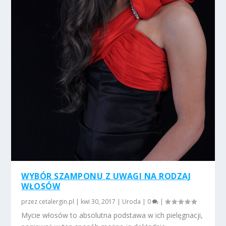
WYBÓR SZAMPONU Z UWAGI NA RODZAJ
WŁOSÓW
przez
cetalergin.pl
|
kwi 30, 2017
|
Uroda
|
0
|
Mycie włosów to absolutna podstawa w ich pielęgnacji,