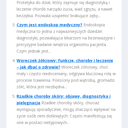
Protetyka do dział, który zajmuje się diagnostyką i
leczenie chorób narządu żucia, wad zgryzu, a nawet
bezzębia. Pozwala uzupełnić brakujące zęby...
Czym jest endoskop medyczny?
Endoskopia
medyczna to jedna z najważniejszych dziedzin
diagnostyki, pozwalająca lekarzom na bezinwazyjne i
precyzyjne badanie wnętrza organizmu pacjenta.
Czym jednak jest...
Woreczek żółciowy: funkcje, choroby i leczenie
– jak dbać o zdrowie?
Woreczek żółciowy, choć
mały i często niedoceniany, odgrywa kluczową rolę w
procesie trawienia. Położony pod wątrobą, gromadzi
żółć, która jest niezbędna...
Rzadkie choroby skóry: objawy, diagnostyka i
pielęgnacja
Rzadkie choroby skóry, chociaż
występują sporadycznie, mogą znacząco wpływać na
życie osób nimi dotkniętych. Często manifestują się
one w postaci nietypowych...