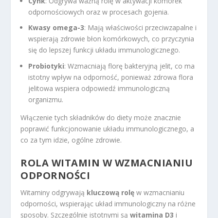
Cynk
: Odgrywa ważną rolę w aktywacji komórek
odpornościowych oraz w procesach gojenia.
Kwasy omega-3
: Mają właściwości przeciwzapalne i
wspierają zdrowie błon komórkowych, co przyczynia
się do lepszej funkcji układu immunologicznego.
Probiotyki
: Wzmacniają florę bakteryjną jelit, co ma
istotny wpływ na odporność, ponieważ zdrowa flora
jelitowa wspiera odpowiedź immunologiczną
organizmu.
Włączenie tych składników do diety może znacznie
poprawić funkcjonowanie układu immunologicznego, a
co za tym idzie, ogólne zdrowie.
ROLA WITAMIN W WZMACNIANIU
ODPORNOŚCI
Witaminy odgrywają
kluczową rolę
w wzmacnianiu
odporności, wspierając układ immunologiczny na różne
sposoby. Szczególnie istotnymi są
witamina D3
i