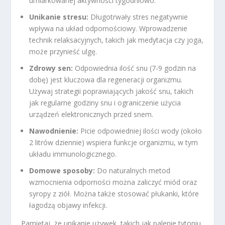
umiarkowanej aktywności tygodniowo.
Unikanie stresu:
Długotrwały stres negatywnie
wpływa na układ odpornościowy. Wprowadzenie
technik relaksacyjnych, takich jak medytacja czy joga,
może przynieść ulgę.
Zdrowy sen:
Odpowiednia ilość snu (7-9 godzin na
dobę) jest kluczowa dla regeneracji organizmu.
Używaj strategii poprawiających jakość snu, takich
jak regularne godziny snu i ograniczenie użycia
urządzeń elektronicznych przed snem.
Nawodnienie:
Picie odpowiedniej ilości wody (około
2 litrów dziennie) wspiera funkcje organizmu, w tym
układu immunologicznego.
Domowe sposoby:
Do naturalnych metod
wzmocnienia odporności można zaliczyć miód oraz
syropy z ziół. Można także stosować płukanki, które
łagodzą objawy infekcji.
Pamiętaj, że unikanie używek, takich jak palenie tytoniu