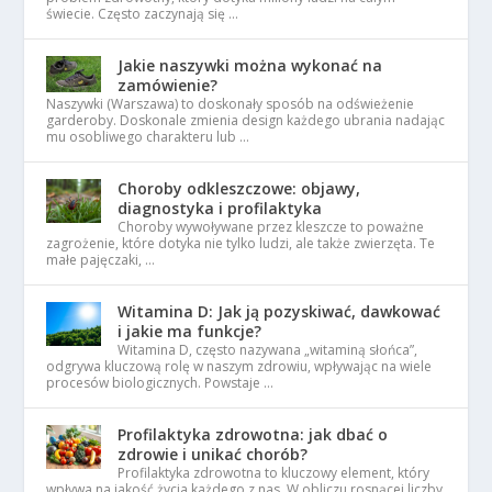
świecie. Często zaczynają się …
Jakie naszywki można wykonać na
zamówienie?
Naszywki (Warszawa) to doskonały sposób na odświeżenie
garderoby. Doskonale zmienia design każdego ubrania nadając
mu osobliwego charakteru lub …
Choroby odkleszczowe: objawy,
diagnostyka i profilaktyka
Choroby wywoływane przez kleszcze to poważne
zagrożenie, które dotyka nie tylko ludzi, ale także zwierzęta. Te
małe pajęczaki, …
Witamina D: Jak ją pozyskiwać, dawkować
i jakie ma funkcje?
Witamina D, często nazywana „witaminą słońca”,
odgrywa kluczową rolę w naszym zdrowiu, wpływając na wiele
procesów biologicznych. Powstaje …
Profilaktyka zdrowotna: jak dbać o
zdrowie i unikać chorób?
Profilaktyka zdrowotna to kluczowy element, który
wpływa na jakość życia każdego z nas. W obliczu rosnącej liczby