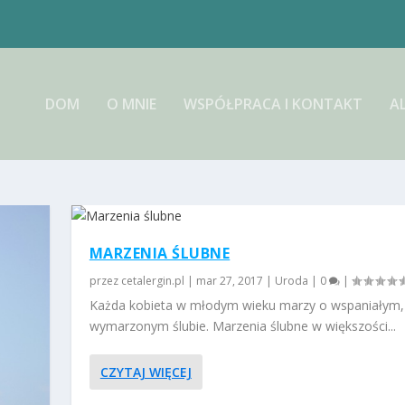
DOM
O MNIE
WSPÓŁPRACA I KONTAKT
A
MARZENIA ŚLUBNE
przez
cetalergin.pl
|
mar 27, 2017
|
Uroda
|
0
|
Każda kobieta w młodym wieku marzy o wspaniałym,
wymarzonym ślubie. Marzenia ślubne w większości...
CZYTAJ WIĘCEJ