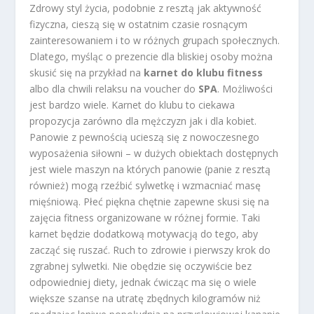
Zdrowy styl życia, podobnie z resztą jak aktywność
fizyczna, cieszą się w ostatnim czasie rosnącym
zainteresowaniem i to w różnych grupach społecznych.
Dlatego, myśląc o prezencie dla bliskiej osoby można
skusić się na przykład na
karnet do klubu fitness
albo dla chwili relaksu na voucher do
SPA
. Możliwości
jest bardzo wiele. Karnet do klubu to ciekawa
propozycja zarówno dla mężczyzn jak i dla kobiet.
Panowie z pewnością ucieszą się z nowoczesnego
wyposażenia siłowni – w dużych obiektach dostępnych
jest wiele maszyn na których panowie (panie z resztą
również) mogą rzeźbić sylwetkę i wzmacniać masę
mięśniową. Płeć piękna chętnie zapewne skusi się na
zajęcia fitness organizowane w różnej formie. Taki
karnet będzie dodatkową motywacją do tego, aby
zacząć się ruszać. Ruch to zdrowie i pierwszy krok do
zgrabnej sylwetki. Nie obędzie się oczywiście bez
odpowiedniej diety, jednak ćwicząc ma się o wiele
większe szanse na utratę zbędnych kilogramów niż