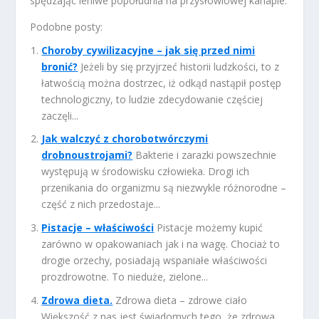
spędzając leniwe popołudnia na przysłowiowej kanapie.
Podobne posty:
Choroby cywilizacyjne – jak się przed nimi
bronić?
Jeżeli by się przyjrzeć historii ludzkości, to z
łatwością można dostrzec, iż odkąd nastąpił postęp
technologiczny, to ludzie zdecydowanie częściej
zaczęli...
Jak walczyć z chorobotwórczymi
drobnoustrojami?
Bakterie i zarazki powszechnie
występują w środowisku człowieka. Drogi ich
przenikania do organizmu są niezwykle różnorodne –
część z nich przedostaje...
Pistacje – właściwości
Pistacje możemy kupić
zarówno w opakowaniach jak i na wagę. Chociaż to
drogie orzechy, posiadają wspaniałe właściwości
prozdrowotne. To nieduże, zielone...
Zdrowa dieta.
Zdrowa dieta – zdrowe ciało
Większość z nas jest świadomych tego, że zdrowa