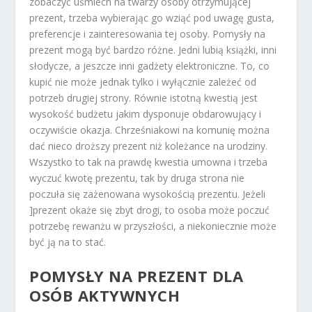
zobaczyć uśmiech na twarzy osoby otrzymującej
prezent, trzeba wybierając go wziąć pod uwagę gusta,
preferencje i zainteresowania tej osoby. Pomysły na
prezent mogą być bardzo różne. Jedni lubią książki, inni
słodycze, a jeszcze inni gadżety elektroniczne. To, co
kupić nie może jednak tylko i wyłącznie zależeć od
potrzeb drugiej strony. Równie istotną kwestią jest
wysokość budżetu jakim dysponuje obdarowujący i
oczywiście okazja. Chrześniakowi na komunię można
dać nieco droższy prezent niż koleżance na urodziny.
Wszystko to tak na prawdę kwestia umowna i trzeba
wyczuć kwotę prezentu, tak by druga strona nie
poczuła się zażenowana wysokością prezentu. Jeżeli
]prezent okaże się zbyt drogi, to osoba może poczuć
potrzebę rewanżu w przyszłości, a niekoniecznie może
być ją na to stać.
POMYSŁY NA PREZENT DLA
OSÓB AKTYWNYCH