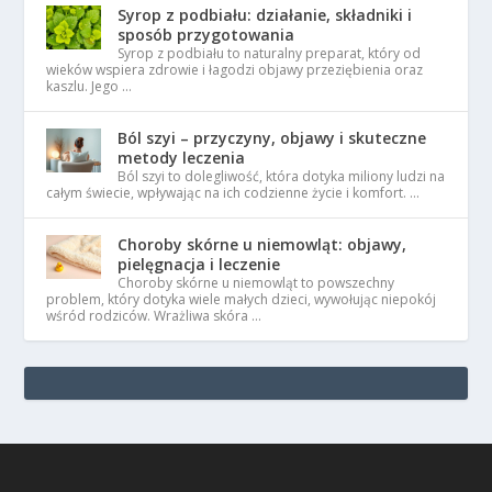
Syrop z podbiału: działanie, składniki i
sposób przygotowania
Syrop z podbiału to naturalny preparat, który od
wieków wspiera zdrowie i łagodzi objawy przeziębienia oraz
kaszlu. Jego …
Ból szyi – przyczyny, objawy i skuteczne
metody leczenia
Ból szyi to dolegliwość, która dotyka miliony ludzi na
całym świecie, wpływając na ich codzienne życie i komfort. …
Choroby skórne u niemowląt: objawy,
pielęgnacja i leczenie
Choroby skórne u niemowląt to powszechny
problem, który dotyka wiele małych dzieci, wywołując niepokój
wśród rodziców. Wrażliwa skóra …