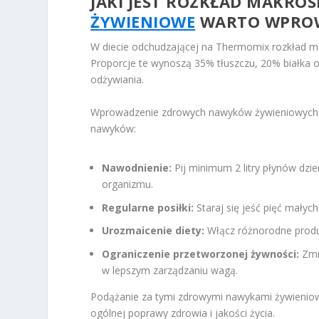
JAKI JEST ROZKŁAD MAKROS
ŻYWIENIOWE
WARTO WPROW
W diecie odchudzającej na Thermomix rozkład mak
Proporcje te wynoszą 35% tłuszczu, 20% białka
odżywiania.
Wprowadzenie zdrowych nawyków żywieniowych je
nawyków:
Nawodnienie:
Pij minimum 2 litry płynów dz
organizmu.
Regularne posiłki:
Staraj się jeść pięć małych
Urozmaicenie diety:
Włącz różnorodne produ
Ograniczenie przetworzonej żywności:
Zmn
w lepszym zarządzaniu wagą.
Podążanie za tymi zdrowymi nawykami żywieniow
ogólnej poprawy zdrowia i jakości życia.