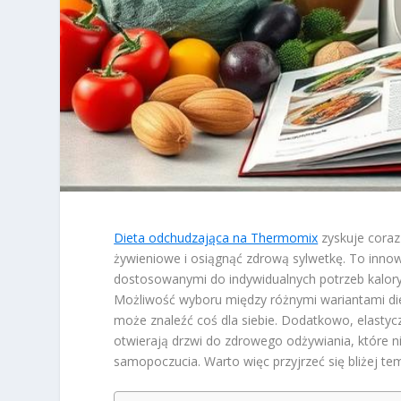
Dieta odchudzająca na Thermomix
zyskuje coraz
żywieniowe i osiągnąć zdrową sylwetkę. To inno
dostosowanymi do indywidualnych potrzeb kaloryc
Możliwość wyboru między różnymi wariantami diet
może znaleźć coś dla siebie. Dodatkowo, elasty
otwierają drzwi do zdrowego odżywiania, które nie
samopoczucia. Warto więc przyjrzeć się bliżej t