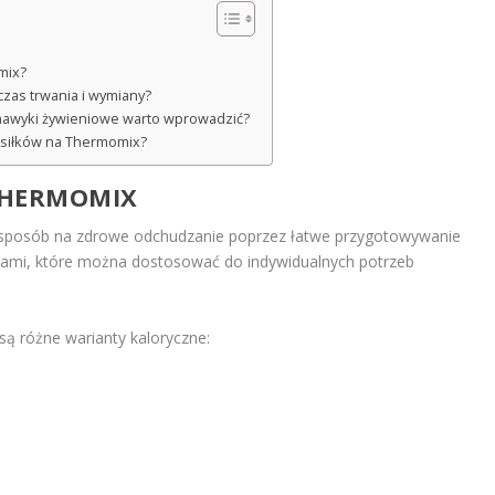
mix?
 czas trwania i wymiany?
e nawyki żywieniowe warto wprowadzić?
posiłków na Thermomix?
HERMOMIX
 sposób na zdrowe odchudzanie poprzez łatwe przygotowywanie
niami, które można dostosować do indywidualnych potrzeb
ą różne warianty kaloryczne: