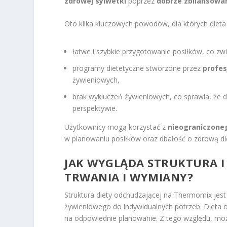
zdrowej sylwetki
poprzez
dobrze zbilansowan
Oto kilka kluczowych powodów, dla których dieta
łatwe i szybkie przygotowanie posiłków, co zw
programy dietetyczne stworzone przez
profes
żywieniowych,
brak wykluczeń żywieniowych, co sprawia, że di
perspektywie.
Użytkownicy mogą korzystać z
nieograniczone
w planowaniu posiłków oraz dbałość o zdrową di
JAK WYGLĄDA STRUKTURA I 
TRWANIA I WYMIANY?
Struktura diety odchudzającej na Thermomix jest
żywieniowego do indywidualnych potrzeb. Dieta
na odpowiednie planowanie. Z tego względu, moż