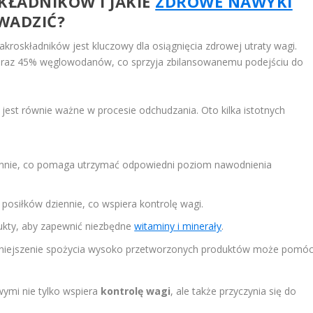
KŁADNIKÓW I JAKIE
ZDROWE NAWYKI
ADZIĆ?
roskładników jest kluczowy dla osiągnięcia zdrowej utraty wagi.
 oraz 45% węglowodanów, co sprzyja zbilansowanemu podejściu do
st równie ważne w procesie odchudzania. Oto kilka istotnych
iennie, co pomaga utrzymać odpowiedni poziom nawodnienia
 posiłków dziennie, co wspiera kontrolę wagi.
kty, aby zapewnić niezbędne
witaminy i minerały
.
iejszenie spożycia wysoko przetworzonych produktów może pomó
ymi nie tylko wspiera
kontrolę wagi
, ale także przyczynia się do