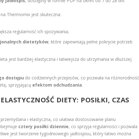
y jadłospis
, dostępny w formie PDF na okres od 7 do 28 dni.
 na Thermomix jest skuteczna:
iększa regularność ich spożywania,
jonalnych dietetyków
, które zapewniają pełne pokrycie potrzeb
eta jest bardziej elastyczna i łatwiejsza do utrzymania w dłuższej
go dostępu
do codziennych przepisów, co pozwala na różnorodnoś
etę, sprzyjającą
efektom odchudzania
.
ELASTYCZNOŚĆ DIETY: POSIŁKI, CZAS
 przemyślana i elastyczna, co ułatwia dostosowanie planu
 obejmuje
cztery posiłki dziennie
, co sprzyja regularności i pozwala
liwe jest tworzenie tygodniowego jadłospisu, który łatwo można