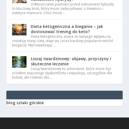
Odtłuszczanie paznokci przed nałożeniem hybrydy
to kluczowy krok, który może zadecydować o trwałości i
estetyce manicure. Choć może …
Dieta ketogeniczna a bieganie – jak
dostosować trening do keto?
Dieta ketogeniczna, znana ze swojego wpływu na
redukcję masy ciała, staje się coraz bardziej popularna wśród
biegaczy. Wprowadzając …
Liszaj twardzinowy: objawy, przyczyny i
skuteczne leczenie
Liszaj twardzinowy to schorzenie, które może być
źródłem znacznego dyskomfortu i niepokoju, szczególnie dla
kobiet, ale również dla …
blog szlaki górskie