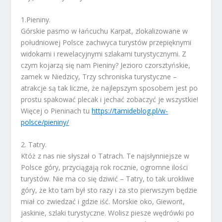
1.Pieniny.
Górskie pasmo w łańcuchu Karpat, zlokalizowane w
południowej Polsce zachwyca turystów przepięknymi
widokami i rewelacyjnymi szlakami turystycznymi. Z
czym kojarzą się nam Pieniny? Jezioro czorsztyńskie,
zamek w Niedzicy, Trzy schroniska turystyczne –
atrakcje są tak liczne, że najlepszym sposobem jest po
prostu spakować plecak i jechać zobaczyć je wszystkie!
Więcej o Pieninach tu
https://tamideblog.pl/w-
polsce/pieniny/
2. Tatry.
Któż z nas nie słyszał o Tatrach. Te najsłynniejsze w
Polsce góry, przyciągają rok rocznie, ogromne ilości
turystów. Nie ma co się dziwić – Tatry, to tak urokliwe
góry, że kto tam był sto razy i za sto pierwszym będzie
miał co zwiedzać i gdzie iść. Morskie oko, Giewont,
jaskinie, szlaki turystyczne. Wolisz piesze wędrówki po