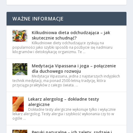
WAŻNE INFORMACJE
Kilkudniowa dieta odchudzająca – jak
skutecznie schudnąć?
Kilkudniowe diety odchudzające zyskują na
popularności jako szybki sposób na pozbycie się nadmiaru
kilogramów i detoksykację organizmu. Te …
Medytacja Vipassana i joga – połączenie
dla duchowego rozwoju
Medytacja Vipassana, jedna z najstarszych indyjskich
technik medytacji, ma ponad 2500-letnią tradycję, która
przyciąga praktyków z całego świata. …
Lekarz alergolog – dokładne testy
alergiczne
Dokładne testy alergiczne wykonuje tylko i wyłącznie
lekarz alergolog. Testy alergia i szybkość wykonania czy to w
ogóle …
Peruki naturalne – ich zalety, rodzaje i