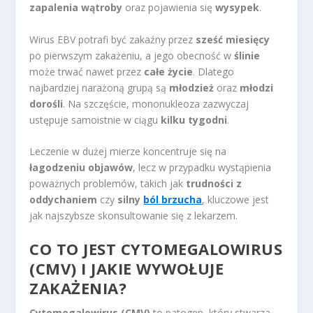
zapalenia wątroby
oraz pojawienia się
wysypek
.
Wirus EBV potrafi być zakaźny przez
sześć miesięcy
po pierwszym zakażeniu, a jego obecność w
ślinie
może trwać nawet przez
całe życie
. Dlatego
najbardziej narażoną grupą są
młodzież
oraz
młodzi
dorośli
. Na szczęście, mononukleoza zazwyczaj
ustępuje samoistnie w ciągu
kilku tygodni
.
Leczenie w dużej mierze koncentruje się na
łagodzeniu objawów
, lecz w przypadku wystąpienia
poważnych problemów, takich jak
trudności z
oddychaniem
czy
silny
ból brzucha
, kluczowe jest
jak najszybsze skonsultowanie się z lekarzem.
CO TO JEST CYTOMEGALOWIRUS
(CMV) I JAKIE WYWOŁUJE
ZAKAŻENIA?
Cytomegalowirus (CMV)
to patogen, który stwarza