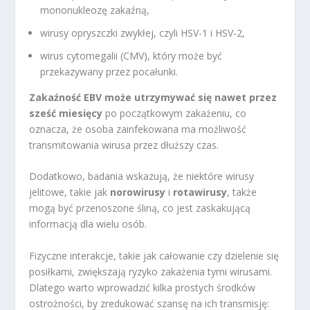
mononukleozę zakaźną,
wirusy opryszczki zwykłej, czyli HSV-1 i HSV-2,
wirus cytomegalii (CMV), który może być
przekazywany przez pocałunki.
Zakaźność EBV może utrzymywać się nawet przez
sześć miesięcy
po początkowym zakażeniu, co
oznacza, że osoba zainfekowana ma możliwość
transmitowania wirusa przez dłuższy czas.
Dodatkowo, badania wskazują, że niektóre wirusy
jelitowe, takie jak
norowirusy
i
rotawirusy
, także
mogą być przenoszone śliną, co jest zaskakującą
informacją dla wielu osób.
Fizyczne interakcje, takie jak całowanie czy dzielenie się
posiłkami, zwiększają ryzyko zakażenia tymi wirusami.
Dlatego warto wprowadzić kilka prostych środków
ostrożności, by zredukować szansę na ich transmisję: