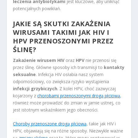
leczenia antybiotykami
jest kluczowe, aby uniknąć
potencjalnych powikłań.
JAKIE SĄ SKUTKI ZAKAŻENIA
WIRUSAMI TAKIMI JAK HIV I
HPV PRZENOSZONYMI PRZEZ
ŚLINĘ?
Zakażenie wirusem HIV
oraz
HPV
nie przenosi się
przez ślinę. Główne sposoby ich transmisji to
kontakty
seksualne
. Infekcja HIV osłabia nasz system
odpornościowy, co zwiększa ryzyko wystąpienia
infekcji grzybiczych
. Z kolei HPV, choć zazwyczaj
kojarzony z
chorobami przenoszonymi drogą płciową
,
również może prowadzić do zmian w jamie ustnej, co
jest istotnym wskaźnikiem jego obecności.
Choroby przenoszone drogą płciową
, takie jak HIV i
HPV, objawiają się na różne sposoby. Niezwykle ważne
są
zmiany skórne
oraz te, które mogą występować w