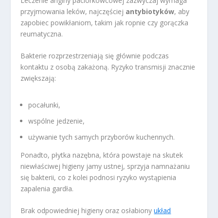
Leczenie anginy paciorkowcowej zazwyczaj wymaga
przyjmowania leków, najczęściej
antybiotyków
, aby
zapobiec powikłaniom, takim jak ropnie czy gorączka
reumatyczna.
Bakterie rozprzestrzeniają się głównie podczas
kontaktu z osobą zakażoną. Ryzyko transmisji znacznie
zwiększają:
pocałunki,
wspólne jedzenie,
używanie tych samych przyborów kuchennych.
Ponadto, płytka nazębna, która powstaje na skutek
niewłaściwej higieny jamy ustnej, sprzyja namnażaniu
się bakterii, co z kolei podnosi ryzyko wystąpienia
zapalenia gardła.
Brak odpowiedniej higieny oraz osłabiony
układ