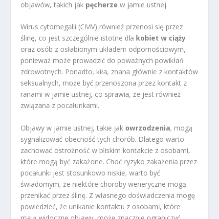
objawów, takich jak
pęcherze
w jamie ustnej.
Wirus cytomegalii (CMV) również przenosi się przez
ślinę, co jest szczególnie istotne dla
kobiet w ciąży
oraz osób z osłabionym układem odpornościowym,
ponieważ może prowadzić do poważnych powikłań
zdrowotnych. Ponadto, kiła, znana głównie z kontaktów
seksualnych, może być przenoszona przez kontakt z
ranami w jamie ustnej, co sprawia, że jest również
związana z pocałunkami.
Objawy w jamie ustnej, takie jak
owrzodzenia
, mogą
sygnalizować obecność tych chorób. Dlatego warto
zachować ostrożność w bliskim kontakcie z osobami,
które mogą być zakażone. Choć ryzyko zakażenia przez
pocałunki jest stosunkowo niskie, warto być
świadomym, że niektóre choroby weneryczne mogą
przenikać przez ślinę. Z własnego doświadczenia mogę
powiedzieć, że unikanie kontaktu z osobami, które
mają widoczne objawy, może znacznie ograniczyć