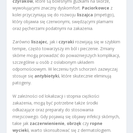
czyraków
, które są bolesnymi guzkami na skórze,
wywołującymi znaczny dyskomfort.
Paciorkowce
z
kolei przyczyniają się do rozwoju
liszajca
(impetigo),
który objawia się czerwonymi, swędzącymi plamami
oraz pęcherzami podatnymi na zakażenia.
Zarówno
liszajec
, jak i
czyraki
rozwijają się w szybkim
tempie, często towarzyszy im ból i pieczenie. Zmiany
skórne mogą prowadzić do poważniejszych komplikacji,
szczególnie u osób z osłabionym układem
odpornościowym. W leczeniu tych schorzeń zazwyczaj
stosuje się
antybiotyki
, które skutecznie eliminują
patogeny.
W zależności od lokalizacji i stopnia ciężkości
zakażenia, mogą być potrzebne także środki
odkażające oraz preparaty do stosowania
miejscowego. Gdy pojawią się objawy infekcji skórnych,
takie jak
zaczerwienienie
,
obrzęk
czy
ropne
wycieki
, warto skonsultować się z dermatologiem.