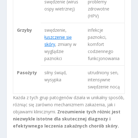
swędzenie (wirus
problemy
ospy wietrznej)
zdrowotne
(HPV)
Grzyby
swędzenie,
infekcje
łuszczenie się
paznokci,
skóry
, zmiany w
komfort
wyglądzie
codziennego
paznokci
funkcjonowania
Pasożyty
silny świąd,
utrudniony sen,
wysypka
intensywne
swędzenie nocą
Każda z tych grup patogenów działa w unikalny sposób,
różniąc się zarówno mechanizmem zakażenia, jak i
objawami klinicznymi.
Zrozumienie tych różnic jest
niezwykle istotne dla skutecznej diagnozy i
efektywnego leczenia zakaźnych chorób skóry.