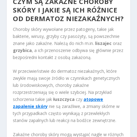
CZYM SĄ ZAKAŹNE CHOROBY
SKÓRY I JAKIE SĄ ICH RÓŻNICE
OD DERMATOZ NIEZAKAŹNYCH?
Choroby skóry wywołane przez patogeny, takie jak
bakterie, wirusy, grzyby czy pasożyty, są powszechnie
znane jako zakaźne. Należą do nich m.in.
liszajec
oraz
grzybica
, a ich przenoszenie odbywa się głównie przez
bezpośredni kontakt z osobą zakażoną.
W przeciwieństwie do dermatoz niezakaźnych, które
zwykle mają swoje źródło w czynnikach genetycznych
lub środowiskowych, choroby zakaźne
rozprzestrzeniają się o wiele szybciej. Na przykład
schorzenia takie jak
łuszczyca
czy
atopowe
zapalenie skóry
nie są zaraźliwe, a zmiany skórne w
tych przypadkach często wynikają z przewlekłych
stanów zapalnych lub reakcji na bodźce zewnętrzne.
Zakaźne choroby skóry mogą wystąpić nagle w różnych