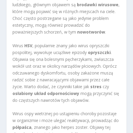
ludzkiego, głównym objawem są
brodawki wirusowe
,
które mogą pojawić się w różnych miejscach na ciele.
Choć często postrzegane są jako jedynie problem
estetyczny, mogą również prowadzić do
poważniejszych schorzeń, w tym
nowotworów
.
Wirus
HSV
, popularnie znany jako wirus opryszczki
pospolitej, wywołuje uciążliwe epizody
opryszczki
.
Objawia się ona bolesnymi pęcherzykami, zwłaszcza
wokół ust oraz w okolicy narządów płciowych. Oprócz
odczuwanego dyskomfortu, osoby zakażone muszą
radzić sobie z nawracającymi objawami przez całe
życie. Warto dodać, że czynniki takie jak
stres
czy
osłabiony układ odpornościowy
mogą przyczynić się
do częstszych nawrotów tych objawów.
Wirus ospy wietrznej po ustąpieniu choroby pozostaje
w organizmie i może ulegać reaktywacji, prowadząc do
półpaśca
, znanego jako herpes zoster. Objawy tej