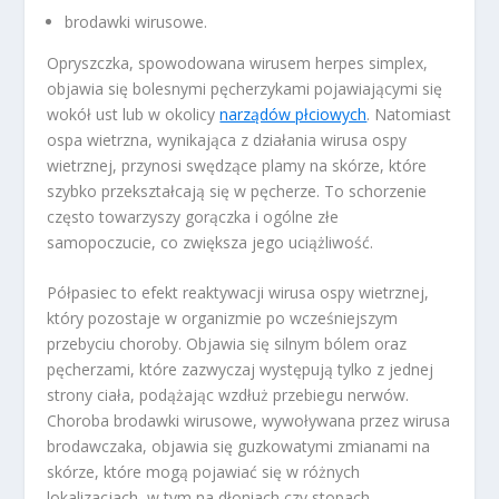
brodawki wirusowe.
Opryszczka, spowodowana wirusem herpes simplex,
objawia się bolesnymi pęcherzykami pojawiającymi się
wokół ust lub w okolicy
narządów płciowych
. Natomiast
ospa wietrzna, wynikająca z działania wirusa ospy
wietrznej, przynosi swędzące plamy na skórze, które
szybko przekształcają się w pęcherze. To schorzenie
często towarzyszy gorączka i ogólne złe
samopoczucie, co zwiększa jego uciążliwość.
Półpasiec to efekt reaktywacji wirusa ospy wietrznej,
który pozostaje w organizmie po wcześniejszym
przebyciu choroby. Objawia się silnym bólem oraz
pęcherzami, które zazwyczaj występują tylko z jednej
strony ciała, podążając wzdłuż przebiegu nerwów.
Choroba brodawki wirusowe, wywoływana przez wirusa
brodawczaka, objawia się guzkowatymi zmianami na
skórze, które mogą pojawiać się w różnych
lokalizacjach, w tym na dłoniach czy stopach.