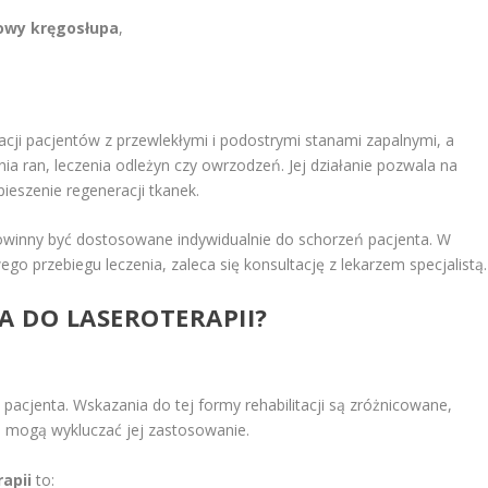
lowy kręgosłupa
,
tacji pacjentów z przewlekłymi i podostrymi stanami zapalnymi, a
 ran, leczenia odleżyn czy owrzodzeń. Jej działanie pozwala na
ieszenie regeneracji tkanek.
powinny być dostosowane indywidualnie do schorzeń pacjenta. W
go przebiegu leczenia, zaleca się konsultację z lekarzem specjalistą.
A DO LASEROTERAPII?
pacjenta. Wskazania do tej formy rehabilitacji są zróżnicowane,
e mogą wykluczać jej zastosowanie.
apii
to: