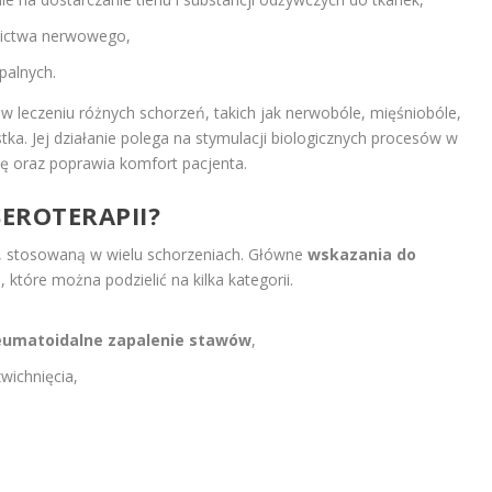
nictwa nerwowego,
palnych.
w leczeniu różnych schorzeń, takich jak nerwobóle, mięśniobóle,
ka. Jej działanie polega na stymulacji biologicznych procesów w
ję oraz poprawia komfort pacjenta.
SEROTERAPII?
ji, stosowaną w wielu schorzeniach. Główne
wskazania do
które można podzielić na kilka kategorii.
eumatoidalne zapalenie stawów
,
wichnięcia,