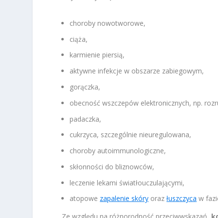
choroby nowotworowe,
ciąża,
karmienie piersią,
aktywne infekcje w obszarze zabiegowym,
gorączka,
obecność wszczepów elektronicznych, np. rozr
padaczka,
cukrzyca, szczególnie nieuregulowana,
choroby autoimmunologiczne,
skłonności do bliznowców,
leczenie lekami światłouczulającymi,
atopowe
zapalenie skóry
oraz
łuszczyca
w fazi
Ze względu na różnorodność przeciwwskazań,
k