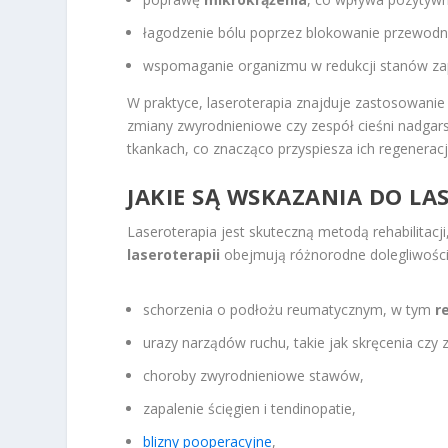
łagodzenie bólu poprzez blokowanie przewod
wspomaganie organizmu w redukcji stanów za
W praktyce, laseroterapia znajduje zastosowanie 
zmiany zwyrodnieniowe czy zespół cieśni nadgarst
tkankach, co znacząco przyspiesza ich regenerac
JAKIE SĄ WSKAZANIA DO LA
Laseroterapia jest skuteczną metodą rehabilitac
laseroterapii
obejmują różnorodne dolegliwości, 
schorzenia o podłożu reumatycznym, w tym
r
urazy narządów ruchu, takie jak skręcenia czy z
choroby zwyrodnieniowe stawów,
zapalenie ścięgien i tendinopatie,
blizny pooperacyjne
,