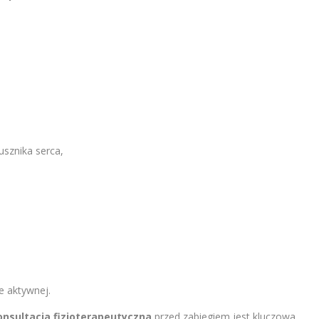
usznika serca,
e aktywnej.
onsultacja fizjoterapeutyczna
przed zabiegiem jest kluczowa.