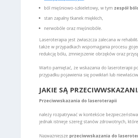
ból mięśniowo-szkieletowy, w tym
zespół bó
stan zapalny tkanek miękkich,
nerwobóle oraz mięśniobóle.
Laseroterapia jest zwłaszcza zalecana w rehabili
także w przypadkach wspomagania procesu gojenia
redukcję bólu, zmniejszenie obrzęków oraz przysp
Warto pamiętać, że wskazania do laseroterapii 
przypadku pojawienia się powikłań lub niewłaściwe
JAKIE SĄ PRZECIWWSKAZANI
Przeciwwskazania do laseroterapii
należy rozpatrywać w kontekście bezpieczeństwa 
jednak istnieje szereg stanów zdrowotnych, któr
Najważniejsze
przeciwwskazania do laseroter