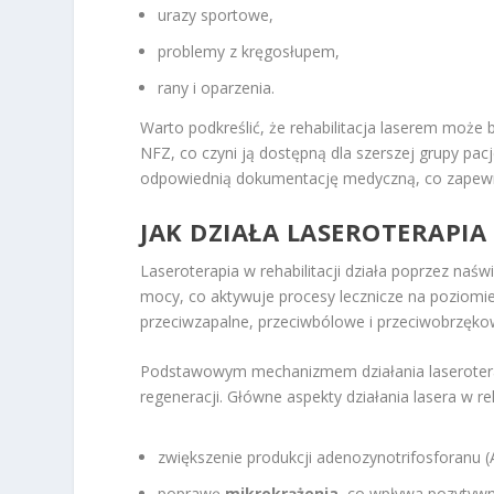
urazy sportowe,
problemy z kręgosłupem,
rany i oparzenia.
Warto podkreślić, że rehabilitacja laserem moż
NFZ, co czyni ją dostępną dla szerszej grupy pa
odpowiednią dokumentację medyczną, co zapewni
JAK DZIAŁA LASEROTERAPIA 
Laseroterapia w rehabilitacji działa poprzez naś
mocy, co aktywuje procesy lecznicze na poziomi
przeciwzapalne, przeciwbólowe i przeciwobrzękow
Podstawowym mechanizmem działania laserotera
regeneracji. Główne aspekty działania lasera w reh
zwiększenie produkcji adenozynotrifosforanu 
poprawę
mikrokrążenia
, co wpływa pozytywni