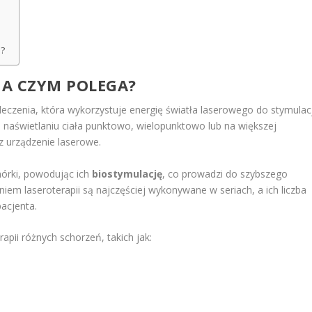
m?
NA CZYM POLEGA?
czenia, która wykorzystuje energię światła laserowego do stymulacj
naświetlaniu ciała punktowo, wielopunktowo lub na większej
 urządzenie laserowe.
mórki, powodując ich
biostymulację
, co prowadzi do szybszego
aniem laseroterapii są najczęściej wykonywane w seriach, a ich liczba
acjenta.
apii różnych schorzeń, takich jak: