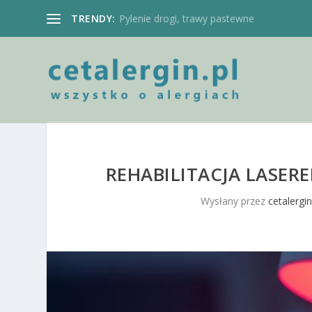
TRENDY:
Pylenie drogi, trawy pastewne
REHABILITACJA LASEREM
Wysłany przez
cetalergin