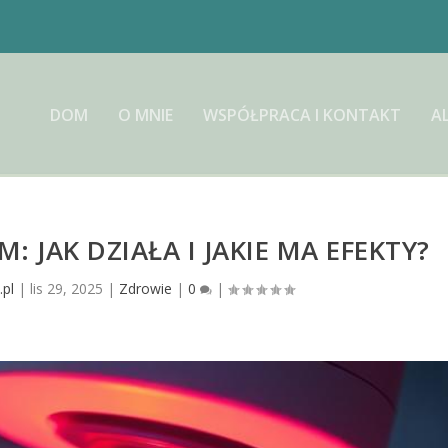
DOM
O MNIE
WSPÓŁPRACA I KONTAKT
A
: JAK DZIAŁA I JAKIE MA EFEKTY?
.pl
|
lis 29, 2025
|
Zdrowie
|
0
|