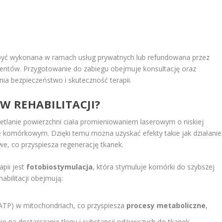
e być wykonana w ramach usług prywatnych lub refundowana przez
cjentów. Przygotowanie do zabiegu obejmuje konsultację oraz
a bezpieczeństwo i skuteczność terapii.
W REHABILITACJI?
wietlanie powierzchni ciała promieniowaniem laserowym o niskiej
e komórkowym. Dzięki temu można uzyskać efekty takie jak działanie
e, co przyspiesza regenerację tkanek.
pii jest
fotobiostymulacja
, która stymuluje komórki do szybszej
abilitacji obejmują:
(ATP) w mitochondriach, co przyspiesza
procesy metaboliczne
,
e na dostarczanie tlenu i substancji odżywczych do tkanek,