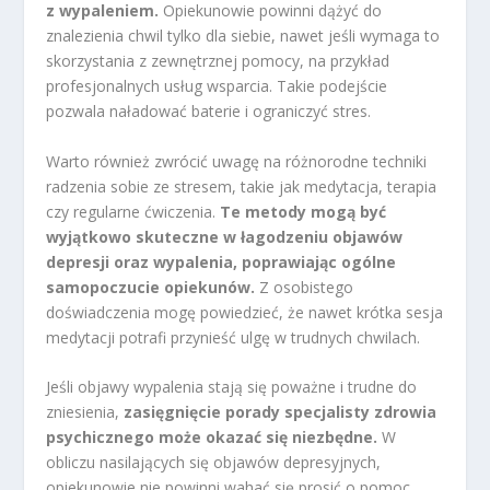
z wypaleniem.
Opiekunowie powinni dążyć do
znalezienia chwil tylko dla siebie, nawet jeśli wymaga to
skorzystania z zewnętrznej pomocy, na przykład
profesjonalnych usług wsparcia. Takie podejście
pozwala naładować baterie i ograniczyć stres.
Warto również zwrócić uwagę na różnorodne techniki
radzenia sobie ze stresem, takie jak medytacja, terapia
czy regularne ćwiczenia.
Te metody mogą być
wyjątkowo skuteczne w łagodzeniu objawów
depresji oraz wypalenia, poprawiając ogólne
samopoczucie opiekunów.
Z osobistego
doświadczenia mogę powiedzieć, że nawet krótka sesja
medytacji potrafi przynieść ulgę w trudnych chwilach.
Jeśli objawy wypalenia stają się poważne i trudne do
zniesienia,
zasięgnięcie porady specjalisty zdrowia
psychicznego może okazać się niezbędne.
W
obliczu nasilających się objawów depresyjnych,
opiekunowie nie powinni wahać się prosić o pomoc.