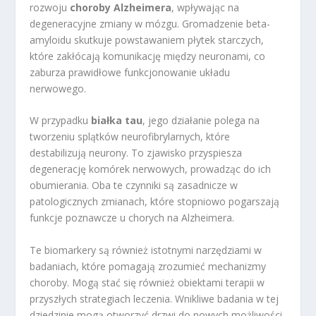
rozwoju
choroby Alzheimera
, wpływając na
degeneracyjne zmiany w mózgu. Gromadzenie beta-
amyloidu skutkuje powstawaniem płytek starczych,
które zakłócają komunikację między neuronami, co
zaburza prawidłowe funkcjonowanie układu
nerwowego.
W przypadku
białka tau
, jego działanie polega na
tworzeniu splątków neurofibrylarnych, które
destabilizują neurony. To zjawisko przyspiesza
degenerację komórek nerwowych, prowadząc do ich
obumierania. Oba te czynniki są zasadnicze w
patologicznych zmianach, które stopniowo pogarszają
funkcje poznawcze u chorych na Alzheimera.
Te biomarkery są również istotnymi narzędziami w
badaniach, które pomagają zrozumieć mechanizmy
choroby. Mogą stać się również obiektami terapii w
przyszłych strategiach leczenia. Wnikliwe badania w tej
dziedzinie mogą otworzyć drzwi do nowych możliwości