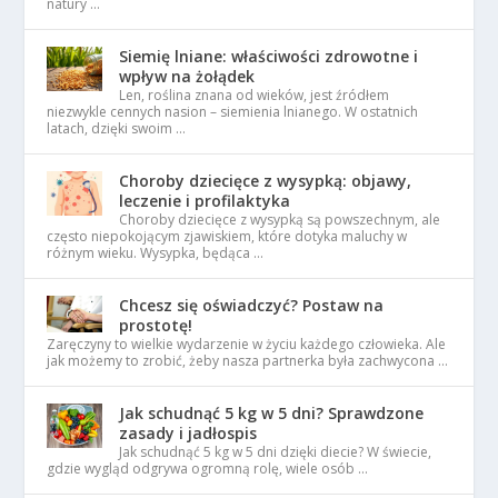
natury …
Siemię lniane: właściwości zdrowotne i
wpływ na żołądek
Len, roślina znana od wieków, jest źródłem
niezwykle cennych nasion – siemienia lnianego. W ostatnich
latach, dzięki swoim …
Choroby dziecięce z wysypką: objawy,
leczenie i profilaktyka
Choroby dziecięce z wysypką są powszechnym, ale
często niepokojącym zjawiskiem, które dotyka maluchy w
różnym wieku. Wysypka, będąca …
Chcesz się oświadczyć? Postaw na
prostotę!
Zaręczyny to wielkie wydarzenie w życiu każdego człowieka. Ale
jak możemy to zrobić, żeby nasza partnerka była zachwycona …
Jak schudnąć 5 kg w 5 dni? Sprawdzone
zasady i jadłospis
Jak schudnąć 5 kg w 5 dni dzięki diecie? W świecie,
gdzie wygląd odgrywa ogromną rolę, wiele osób …