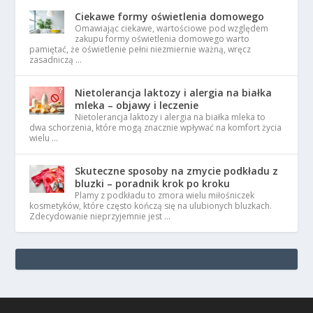
Ciekawe formy oświetlenia domowego
Omawiając ciekawe, wartościowe pod względem
zakupu formy oświetlenia domowego warto
pamiętać, że oświetlenie pełni niezmiernie ważną, wręcz
zasadniczą …
Nietolerancja laktozy i alergia na białka
mleka – objawy i leczenie
Nietolerancja laktozy i alergia na białka mleka to
dwa schorzenia, które mogą znacznie wpływać na komfort życia
wielu …
Skuteczne sposoby na zmycie podkładu z
bluzki – poradnik krok po kroku
Plamy z podkładu to zmora wielu miłośniczek
kosmetyków, które często kończą się na ulubionych bluzkach.
Zdecydowanie nieprzyjemnie jest …