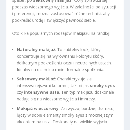
spacer, po
seksowny makijaż
, który sprawdzi się
podczas wieczornego wyjścia. W zależności od sytuacji
i preferencji, można zastosować różne techniki, aby
podkreślić urodę i zwiększyć pewność siebie.
Oto kilka popularnych rodzajów makijażu na randkę:
Naturalny makijaż
: To subtelny look, który
koncentruje się na wyrównaniu kolorytu skóry,
delikatnym podkreśleniu oczu i neutralnych ustach.
Idealny na dzień lub mniej formalne spotkania.
Seksowny makijaż
: Charakteryzuje się
intensywniejszymi kolorami, takimi jak
smoky eyes
czy
intensywne usta
. Ten typ makijażu doskonale
nadaje się na wieczorne wyjścia i imprezy.
Makijaż wieczorowy
: Zazwyczaj bardziej dramatu,
łączy w sobie elementy smoky eyes z mocniejszym
akcentem na usta. Doskonały na wielkie wyjścia.