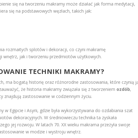
pienie się na tworzeniu makramy może działać jak forma medytacji,
iera się na podstawowych węzłach, takich jak:
a rozmaitych splotów i dekoracji, co czyni makramę
 wnętrz, jak i tworzeniu przedmiotów użytkowych.
OSOWANIE TECHNIKI MAKRAMY?
h, ma bogatą historię oraz różnorodne zastosowania, które czynią j
 zauważyć, że historia makramy związała się z tworzeniem
ozdób
,
ploty znajdują zastosowanie w codziennym życiu.
 w Egipcie i Asyrii, gdzie była wykorzystywana do ozdabiania szat
iotów dekoracyjnych. W średniowieczu technika ta zyskała
lszego jej rozwoju. W latach 70. XX wieku makrama przeżyła swoje
 zastosowanie w modzie i wystroju wnętrz.