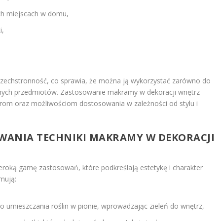
ych miejscach w domu,
i,
wszechstronność, co sprawia, że można ją wykorzystać zarówno do
cznych przedmiotów. Zastosowanie makramy w dekoracji wnętrz
rom oraz możliwościom dostosowania w zależności od stylu i
OWANIA TECHNIKI MAKRAMY W DEKORACJI
eroką gamę zastosowań, które podkreślają estetykę i charakter
mują:
 do umieszczania roślin w pionie, wprowadzając zieleń do wnętrz,