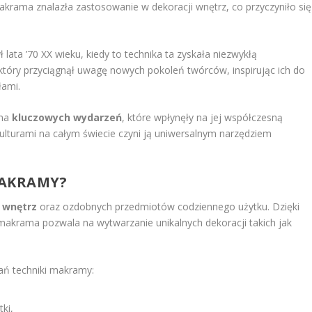
akrama znalazła zastosowanie w dekoracji wnętrz, co przyczyniło się
ta ’70 XX wieku, kiedy to technika ta zyskała niezwykłą
 który przyciągnął uwagę nowych pokoleń twórców, inspirując ich do
łami.
łna
kluczowych wydarzeń
, które wpłynęły na jej współczesną
 kulturami na całym świecie czyni ją uniwersalnym narzędziem
MAKRAMY?
i wnętrz
oraz ozdobnych przedmiotów codziennego użytku. Dzięki
akrama pozwala na wytwarzanie unikalnych dekoracji takich jak
ań techniki makramy:
ki,