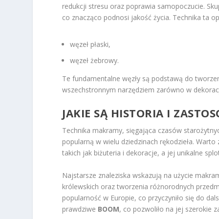
redukcji stresu oraz poprawia samopoczucie. Sku
co znacząco podnosi jakość życia. Technika ta op
węzeł płaski,
węzeł żebrowy.
Te fundamentalne węzły są podstawą do tworzeni
wszechstronnym narzędziem zarówno w dekoracji
JAKIE SĄ HISTORIA I ZAST
Technika makramy, sięgająca czasów starożytnyc
popularną w wielu dziedzinach rękodzieła. Warto
takich jak biżuteria i dekoracje, a jej unikalne s
Najstarsze znaleziska wskazują na użycie makramy
królewskich oraz tworzenia różnorodnych przedm
popularność w Europie, co przyczyniło się do da
prawdziwe
BOOM
, co pozwoliło na jej szerokie