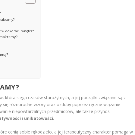
?
 makramy?
y w dekoracji wnętrz?
e makramy?
ramą?
RAMY?
, która sięga czasów starożytnych, a jej początki związane są z
rzy się różnorodne wzory oraz ozdoby poprzez ręczne wiązanie
owanie niepowtarzalnych przedmiotów, ale także przynosi
atywności
i
unikatowości
.
re cenią sobie rękodzieło, a jej terapeutyczny charakter pomaga w