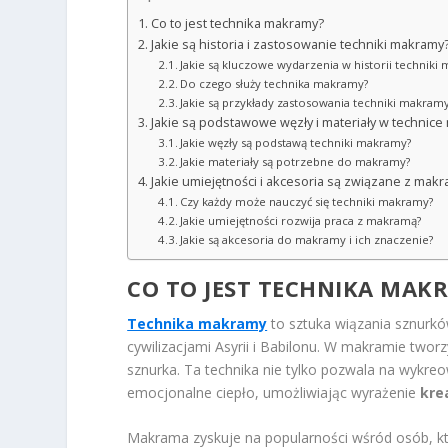
Co to jest technika makramy?
Jakie są historia i zastosowanie techniki makramy
Jakie są kluczowe wydarzenia w historii techniki
Do czego służy technika makramy?
Jakie są przykłady zastosowania techniki makram
Jakie są podstawowe węzły i materiały w technic
Jakie węzły są podstawą techniki makramy?
Jakie materiały są potrzebne do makramy?
Jakie umiejętności i akcesoria są związane z mak
Czy każdy może nauczyć się techniki makramy?
Jakie umiejętności rozwija praca z makramą?
Jakie są akcesoria do makramy i ich znaczenie?
CO TO JEST TECHNIKA MAK
Technika makramy
to sztuka wiązania sznurków
cywilizacjami Asyrii i Babilonu. W makramie two
sznurka. Ta technika nie tylko pozwala na wykre
emocjonalne ciepło, umożliwiając wyrażenie
kre
Makrama zyskuje na popularności wśród osób, któ