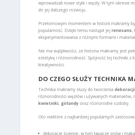
wprowadzali nowe style i węzły. W tym okresie m
do jej dalszego rozwoju.
Przełomowym momentem w historii makramy był la
popularność. Dzięki temu nastąpił jej
renesans
,
eksperymentowania z różnymi formami i materia
Nie ma wątpliwości, że historia makramy jest pe
estetykę i różnorodność. Spójność tej techniki z
kreatywności.
DO CZEGO SŁUŻY TECHNIKA 
Technika makramy służy do tworzenia
dekoracj
różnorodności węzłów i używanych materiałów, m
kwietniki
,
girlandy
oraz różnorodne ozdoby.
Oto niektóre z najbardziej popularnych zastosow
dekoracje ścienne, w tym łapacze snów i makat