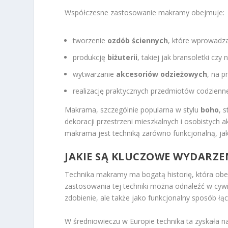
Współczesne zastosowanie makramy obejmuje:
tworzenie
ozdób ściennych
, które wprowadza
produkcję
biżuterii
, takiej jak bransoletki czy n
wytwarzanie
akcesoriów odzieżowych
, na p
realizację praktycznych przedmiotów codzienne
Makrama, szczególnie popularna w stylu
boho
, 
dekoracji przestrzeni mieszkalnych i osobistych ak
makrama jest techniką zarówno funkcjonalną, jak
JAKIE SĄ KLUCZOWE WYDARZE
Technika makramy ma bogatą historię, która obej
zastosowania tej techniki można odnaleźć w cywil
zdobienie, ale także jako funkcjonalny sposób łą
W średniowieczu w Europie technika ta zyskała na