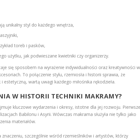
ją unikalny styl do każdego wnętrza,
aszyjniki,
rzykład toreb i pasków,
go użytku, jak podwieszane kwietniki czy organizerzy.
staje się sposobem na wyrażenie indywidualności oraz kreatywności 
cesoriach. To połączenie stylu, rzemiosła i historii sprawia, że
 i estetyczną, wartą uwagi każdego miłośnika rękodzieła.
NIA W HISTORII TECHNIKI MAKRAMY?
muje kluczowe wydarzenia i okresy, istotne dla jej rozwoju. Pierwsz
izacjach Babilonu i Asyrii. Wówczas makrama służyła nie tylko jako
czenia materiałów.
 znaczeniu, szczególnie wśród rzemieślników i artystów, którzy