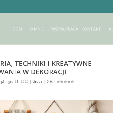
DOM
O MNIE
WSPÓŁPRACA I KONTAKT
A
IA, TECHNIKI I KREATYWNE
WANIA W DEKORACJI
.pl
|
gru 21, 2025
|
Uroda
|
0
|