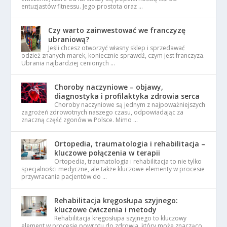
entuzjastów fitnessu. Jego prostota oraz …
Czy warto zainwestować we franczyzę
ubraniową?
Jeśli chcesz otworzyć własny sklep i sprzedawać
odzież znanych marek, koniecznie sprawdź, czym jest franczyza.
Ubrania najbardziej cenionych …
Choroby naczyniowe – objawy,
diagnostyka i profilaktyka zdrowia serca
Choroby naczyniowe są jednym z najpoważniejszych
zagrożeń zdrowotnych naszego czasu, odpowiadając za
znaczną część zgonów w Polsce. Mimo …
Ortopedia, traumatologia i rehabilitacja –
kluczowe połączenia w terapii
Ortopedia, traumatologia i rehabilitacja to nie tylko
specjalności medyczne, ale także kluczowe elementy w procesie
przywracania pacjentów do …
Rehabilitacja kręgosłupa szyjnego:
kluczowe ćwiczenia i metody
Rehabilitacja kręgosłupa szyjnego to kluczowy
element w procesie powrotu do zdrowia, który może znacząco