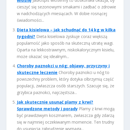
wiosnę
Jadłospis wiosenny to doskonała okazja, by
cieszyć się sezonowymi smakami i zadbać o zdrowie
w nadchodzących miesiącach. W dobie rosnącej
świadomości...
Dieta kisielowa – jak schudnąć do 14 kg w kilka
tygodni?
Dieta kisielowa zyskuje coraz większą
popularność jako sposób na skuteczną utratę wagi.
Oparta na lekkostrawnym, niskokalorycznym kisielu,
może okazać się idealnym...
Choroby paznokci u nóg: objawy, przyczyny i
skuteczne leczenie
Choroby paznokci u nóg to
powszechny problem, który dotyka olbrzymią część
populacji, zwłaszcza osób starszych. Szacuje się, że
grzybica paznokci, najczęstsza...
Jak skutecznie usunąć plamy z krwi?
Sprawdzone metody i porady
Plamy z krwi mogą
być prawdziwym koszmarem, zwłaszcza gdy zdarzą
się w najmniej oczekiwanym momencie. Ten trudny
do usunięcia zabrudzenie wymaga...