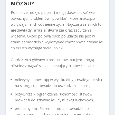
MÓZGU?
Po udarze mózgu pacjenci mogą doświadczać wielu
poważnych problemów i powikłań, które znacząco
wpływają na ich codzienne życie. Najczęstsze z nich to
niedowłady
,
afazja
,
dysfagia
oraz zaburzenia
widzenia. Około połowa osób po udarze nie jest w
stanie samodzielnie wykonywać codziennych czynności,
co często wymaga stałej opieki.
Oprócz tych głównych problemów, pacjenci mogą
również zmagać się z następującymi powikłaniami:
odleżyny – powstają w wyniku długotrwałego ucisku
na skórę, co prowadzi do uszkodzenia tkanki,
przykurcze – ograniczenie ruchomości stawów
prowadzi do sztywności i dysfunkcji ruchowych,
problemy z krążeniem – mogą prowadzić do
zakrzepów i innych poważnych schorzeń układu