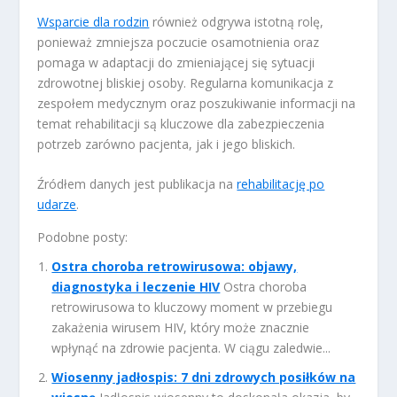
Wsparcie dla rodzin
również odgrywa istotną rolę,
ponieważ zmniejsza poczucie osamotnienia oraz
pomaga w adaptacji do zmieniającej się sytuacji
zdrowotnej bliskiej osoby. Regularna komunikacja z
zespołem medycznym oraz poszukiwanie informacji na
temat rehabilitacji są kluczowe dla zabezpieczenia
potrzeb zarówno pacjenta, jak i jego bliskich.
Źródłem danych jest publikacja na
rehabilitację po
udarze
.
Podobne posty:
Ostra choroba retrowirusowa: objawy,
diagnostyka i leczenie HIV
Ostra choroba
retrowirusowa to kluczowy moment w przebiegu
zakażenia wirusem HIV, który może znacznie
wpłynąć na zdrowie pacjenta. W ciągu zaledwie...
Wiosenny jadłospis: 7 dni zdrowych posiłków na