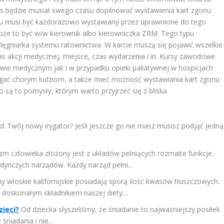
as będzie musiał swego czasu dopilnować wystawienia kart zgonu
gonu musi być każdorazowo wystawiany przez uprawnione do tego
e to być w/w kierownik albo kierowniczka ZRM. Tego typu
lęgniarka systemu ratownictwa. W karcie muszą się pojawić wszelkie
as akcji medycznej, miejsce, czas wydarzenia i in. Kursy zawodowe
ie medycznym jak i w przypadku opieki paliatywnej w hospicjach
agać chorym ludziom, a także mieć możność wystawiania kart zgonu
są to pomysły, którym warto przyjrzeć się z bliska.
est Twój nowy irygator? Jeśli jeszcze go nie masz musisz podjąć jedną
zm człowieka złożony jest z układów pełniących rozmaite funkcje.
edynczych narządów. Każdy narząd pełni...
y włoskie kalifornijskie posiadają sporą ilość kwasów tłuszczowych.
doskonałym składnikiem naszej diety....
zieci?
Od dziecka słyszeliśmy, że śniadanie to najważniejszy posiłek
niadania i nie...