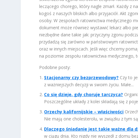
leczącego chorego, który nagle zmarł. Każdy z n
kogoś z naszych bliskich albo przyjaciół. Akt z
osoby. W zespołach ratownictwa medycznego moż
dokument może również wystawić lekarz albo pie
niezbędne dane takie jak: przyczyny zgonu podcz
przydadzą się zarówno w państwowym ratownictw
oraz w innych miejscach. Jeśli więc chcemy pom
na poziomie zespołu ratownictwa medycznego, to 
Podobne posty:
Stacjonarny czy bezprzewodowy?
Czy to j
z ważniejszych decyzji w swoim życiu. Małe...
Co się dzieje, gdy choruje tarczyca?
Organi
Poszczególne układy z kolei składają się z poj
Orzechy kalifornijskie – właściwości
Orzech
Nie mają one cholesterolu, w związku z tym są 
Dlaczego śniadanie jest takie ważne dla d
w ciągu dnia. Kto nigdy nie wyszedł z domu bez ś