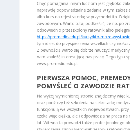
Chęć pomagania innym ludziom jest głęboko zako
naprawdę odpowiedzialne zadania w tym zakresie
albo kurs na rejestratorkę w przychodni itp. Dzi
zawodowym. Warto tutaj podkreślić, że np. po z
odpowiednio przeszkolony ratownik albo pielęgn
https://promedic-edu.pl/kursy/kto-moze-wystawic
tym idzie, do przyspieszenia wszelkich czynnośc
Z pewnością warto się dobrze nauczyć medycznyc
nam znaleźć interesującą nas pracę. Tego typu s
www.promedic-edu.pl.
PIERWSZA POMOC, PREMEDY
POMYŚLEĆ O ZAWODZIE RAT
Na wyżej wymienionej stronie znajdziemy więc k
oraz ppoż czy też szkolenia na sekretarkę medy
funkcjonują we wszystkich województwach, przy
czeka więc ciężka, ale i odpowiedzialna praca n
lat. Witryna ta prowadzi także profesjonalnego b
stwierdzenia zgonu kierownik zespołu ratownictw