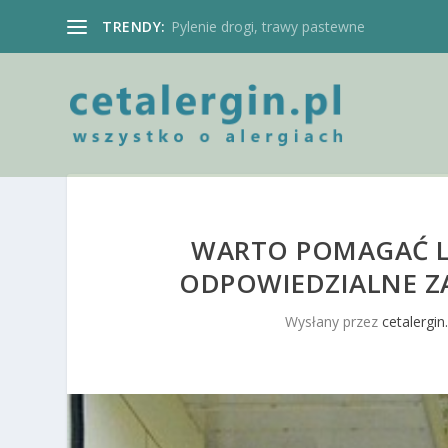
TRENDY:
Pylenie drogi, trawy pastewne
WARTO POMAGAĆ LU
ODPOWIEDZIALNE ZA
Wysłany przez
cetalergin.