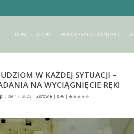
DOM
O MNIE
WSPÓŁPRACA I KONTAKT
A
DZIOM W KAŻDEJ SYTUACJI –
DANIA NA WYCIĄGNIĘCIE RĘKI
pl
|
sie 17, 2023
|
Zdrowie
|
0
|