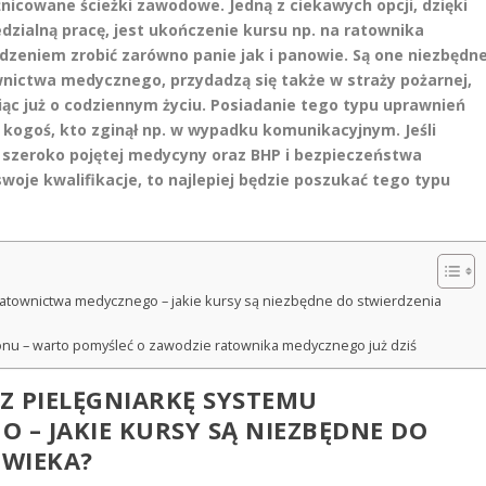
icowane ścieżki zawodowe. Jedną z ciekawych opcji, dzięki
ialną pracę, jest ukończenie kursu np. na ratownika
eniem zrobić zarówno panie jak i panowie. Są one niezbędn
nictwa medycznego, przydadzą się także w straży pożarnej,
wiąc już o codziennym życiu. Posiadanie tego typu uprawnień
 kogoś, kto zginął np. w wypadku komunikacyjnym. Jeśli
su szeroko pojętej medycyny oraz BHP i bezpieczeństwa
oje kwalifikacje, to najlepiej będzie poszukać tego typu
ratownictwa medycznego – jakie kursy są niezbędne do stwierdzenia
nu – warto pomyśleć o zawodzie ratownika medycznego już dziś
Z PIELĘGNIARKĘ SYSTEMU
– JAKIE KURSY SĄ NIEZBĘDNE DO
OWIEKA?