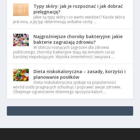
Typy skóry: jak je rozpoznać i jak dobrać
pielęgnację?
Jakie są typy skóry i co warto wiedzieć? Każda skóra
jest inna, a jej typ determinują unikalne cechy …
Najgroźniejsze choroby bakteryjne: jakie
bakterie zagrażają zdrowiu?
W obliczu rosnących zagrożeń dla zdrowia
publicznego, choroby bakteryjne stają się tematem coraz
bardziej niepokojącym. Wysoka śmiertelność związana …
Dieta niskokaloryczna – zasady, korzyści i
planowanie posiłków
Dieta niskokaloryczna zyskuje na popularności
wśród osób pragnących schudnąć i poprawić swoje zdrowie.
Obejmuje ograniczenie dziennego spożycia kalorii …