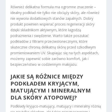
Również delikatna formuła ma ogromne znaczenie –
idealny podkład nie tylko nie obciąży skóry, ale również
nie wywoła dodatkowych stanów zapalnych. Dobry
produkt powinien wspierać proces regeneracji skóry
dzięki składnikom aktywnym, które łagodzą
podrażnienia i swędzenie. Warto także poszukać
podkładów z filtrami przeciwsłonecznymi, które
skutecznie chronią delikatną skórę przed szkodliwym
promieniowaniem UV. Skupiając się na tych aspektach,
możemy zapewnić sobie zarówno komfort, jak i
bezpieczeństwo w codziennym makijażu.
JAKIE SĄ RÓŻNICE MIĘDZY
PODKŁADEM KRYJĄCYM,
MATUJĄCYM I MINERALNYM
DLA SKÓRY ATOPOWEJ?
Podkłady kryjąco-matujący, matujący i mineralny różnią
się nie tylko składem, ale także przeznaczeniem i