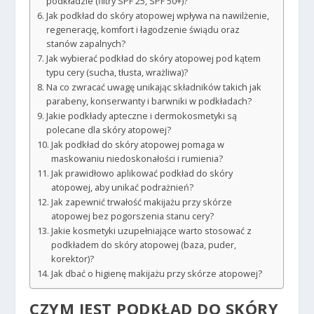
podkładzie (filtry SPF 25, SPF 50+)?
Jak podkład do skóry atopowej wpływa na nawilżenie,
regenerację, komfort i łagodzenie świądu oraz
stanów zapalnych?
Jak wybierać podkład do skóry atopowej pod kątem
typu cery (sucha, tłusta, wrażliwa)?
Na co zwracać uwagę unikając składników takich jak
parabeny, konserwanty i barwniki w podkładach?
Jakie podkłady apteczne i dermokosmetyki są
polecane dla skóry atopowej?
Jak podkład do skóry atopowej pomaga w
maskowaniu niedoskonałości i rumienia?
Jak prawidłowo aplikować podkład do skóry
atopowej, aby unikać podrażnień?
Jak zapewnić trwałość makijażu przy skórze
atopowej bez pogorszenia stanu cery?
Jakie kosmetyki uzupełniające warto stosować z
podkładem do skóry atopowej (baza, puder,
korektor)?
Jak dbać o higienę makijażu przy skórze atopowej?
CZYM JEST PODKŁAD DO SKÓRY