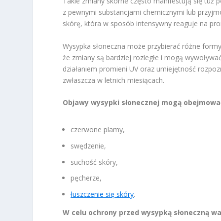
Takie zmiany skórne często manifestują się tuż 
z pewnymi substancjami chemicznymi lub przyjmo
skórę, która w sposób intensywny reaguje na pr
Wysypka słoneczna może przybierać różne formy.
że zmiany są bardziej rozległe i mogą wywoływa
działaniem promieni UV oraz umiejętność rozpozn
zwłaszcza w letnich miesiącach.
Objawy wysypki słonecznej mogą obejmowa
czerwone plamy,
swędzenie,
suchość skóry,
pęcherze,
łuszczenie się skóry
.
W celu ochrony przed wysypką słoneczną war