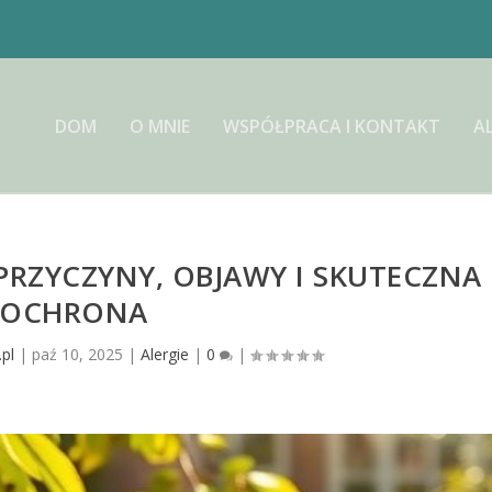
DOM
O MNIE
WSPÓŁPRACA I KONTAKT
A
PRZYCZYNY, OBJAWY I SKUTECZNA
OCHRONA
.pl
|
paź 10, 2025
|
Alergie
|
0
|