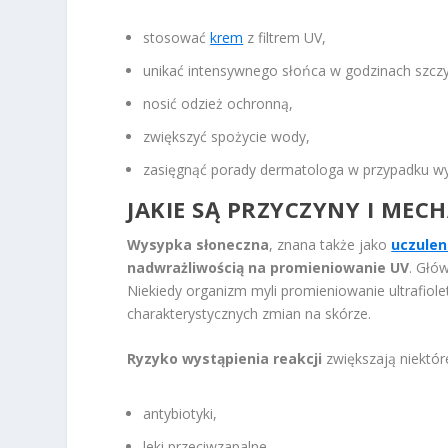
stosować
krem
z filtrem UV,
unikać intensywnego słońca w godzinach szczy
nosić odzież ochronną,
zwiększyć spożycie wody,
zasięgnąć porady dermatologa w przypadku w
JAKIE SĄ PRZYCZYNY I MEC
Wysypka słoneczna
, znana także jako
uczulen
nadwrażliwością na promieniowanie UV
. Głó
Niekiedy organizm myli promieniowanie ultrafio
charakterystycznych zmian na skórze.
Ryzyko wystąpienia reakcji
zwiększają niektóre
antybiotyki,
leki przeciwzapalne,