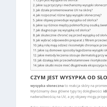
Czym jest wysypka od słońca?
Jakie są przyczyny i mechanizmy wysypki słonecz
Jak działa promieniowanie UV na skórę?
Jak rozpoznać różne typy wysypki słonecznej?
Jakie objawy powoduje wysypka od słońca?
Jakie są różnice między polimorficzną osutką świ
Jak diagnozuje się wysypkę od słońca?
Jak skutecznie chronić się przed wysypką od słoń
Jak wybrać odpowiedni preparat z filtrem przeci
Jaką rolę mają odzież i kosmetyki chroniące prz
Jakie są domowe sposoby łagodzenia wysypki s
Jakie metody leczenia stosuje dermatolog przy 
Jak działają leki przeciwhistaminowe i kortykost
Jakie skutki może mieć długotrwała ekspozycja n
CZYM JEST WYSYPKA OD SŁ
wysypka słoneczna
to reakcja skóry na promie
Wyróżniamy dwa główne typy tej dolegliwości:
id
nadwrażliwością na UV, a jej objawy mogą przypo