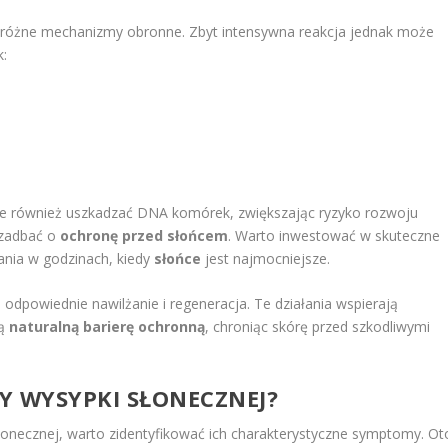
 różne mechanizmy obronne. Zbyt intensywna reakcja jednak może
k:
e również uszkadzać DNA komórek, zwiększając ryzyko rozwoju
 zadbać o
ochronę przed słońcem
. Warto inwestować w skuteczne
lania w godzinach, kiedy
słońce
jest najmocniejsze.
odpowiednie nawilżanie i regeneracja. Te działania wspierają
ją
naturalną barierę ochronną
, chroniąc skórę przed szkodliwymi
Y WYSYPKI SŁONECZNEJ?
łonecznej, warto zidentyfikować ich charakterystyczne symptomy. Ot