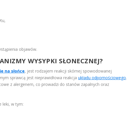
tu,
ystąpienia objawów.
HANIZMY WYSYPKI SŁONECZNEJ?
ie na słońce
, jest rodzajem reakcji skórnej spowodowanej
wnym sprawcą jest nieprawidłowa reakcja
układu odpornościowego
.
letowe z alergenem, co prowadzi do stanów zapalnych oraz
 leki, w tym: