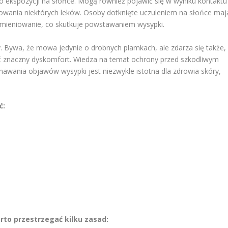
po ekspozycji na słońce. Mogą również pojawić się w wyniku kontaktu
wania niektórych leków. Osoby dotknięte uczuleniem na słońce maj
omieniowanie, co skutkuje powstawaniem wysypki.
 Bywa, że mowa jedynie o drobnych plamkach, ale zdarza się także,
ć znaczny dyskomfort. Wiedza na temat ochrony przed szkodliwym
awania objawów wysypki jest niezwykle istotna dla zdrowia skóry,
ć:
to przestrzegać kilku zasad: