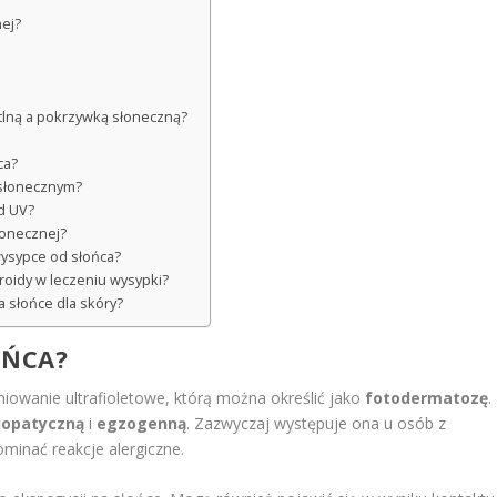
nej?
etlną a pokrzywką słoneczną?
ca?
wsłonecznym?
ed UV?
łonecznej?
wysypce od słońca?
eroidy w leczeniu wysypki?
a słońce dla skóry?
OŃCA?
niowanie ultrafioletowe, którą można określić jako
fotodermatozę
.
iopatyczną
i
egzogenną
. Zazwyczaj występuje ona u osób z
minać reakcje alergiczne.