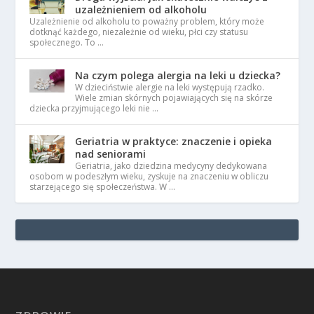
uzależnieniem od alkoholu
Uzależnienie od alkoholu to poważny problem, który może
dotknąć każdego, niezależnie od wieku, płci czy statusu
społecznego. To …
Na czym polega alergia na leki u dziecka?
W dzieciństwie alergie na leki występują rzadko.
Wiele zmian skórnych pojawiających się na skórze
dziecka przyjmującego leki nie …
Geriatria w praktyce: znaczenie i opieka
nad seniorami
Geriatria, jako dziedzina medycyny dedykowana
osobom w podeszłym wieku, zyskuje na znaczeniu w obliczu
starzejącego się społeczeństwa. W …