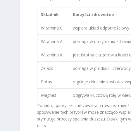
Składnik
Korzyści zdrowotne
Witamina C
wspiera układ odpornościowy or
Witamina A
pomaga w utrzymaniu zdrowia 
Witamina K
jest istotna dla zdrowia kości 
Żelazo
pomaga w produkcji czerwonych
Potas
reguluje ciśnienie krwi oraz ws
Magnez
odgrywa kluczową rolę w wiel
Ponadto, papryczki chili zawierają również miedź 
spożywanie tych przypraw może znacząco wspiera
stymuluje procesy spalania tłuszczu. Dzięki tym 
diety.