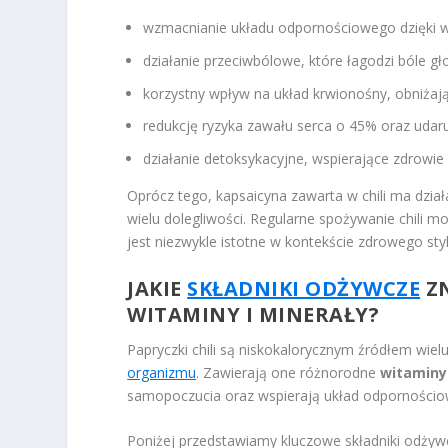
wzmacnianie układu odpornościowego dzięki w
działanie przeciwbólowe, które łagodzi bóle gł
korzystny wpływ na układ krwionośny, obniżając
redukcję ryzyka zawału serca o 45% oraz uda
działanie detoksykacyjne, wspierające zdrowie
Oprócz tego, kapsaicyna zawarta w chili ma dział
wielu dolegliwości. Regularne spożywanie chili m
jest niezwykle istotne w kontekście zdrowego styl
JAKIE
SKŁADNIKI ODŻYWCZE
ZN
WITAMINY I MINERAŁY?
Papryczki chili są niskokalorycznym źródłem wie
organizmu
. Zawierają one różnorodne
witaminy 
samopoczucia oraz wspierają układ odpornościo
Poniżej przedstawiamy kluczowe składniki odżywc