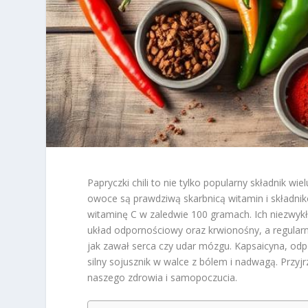
Papryczki chili to nie tylko popularny składnik w
owoce są prawdziwą skarbnicą witamin i składn
witaminę C w zaledwie 100 gramach. Ich niezwyk
układ odpornościowy oraz krwionośny, a regular
jak zawał serca czy udar mózgu. Kapsaicyna, odp
silny sojusznik w walce z bólem i nadwagą. Przyjr
naszego zdrowia i samopoczucia.