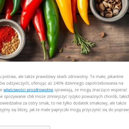
ielu potraw, ale także prawdziwy skarb zdrowotny. Te małe, pikantne
ików odżywczych, oferując aż 240% dziennego zapotrzebowania na
łe
właściwości prozdrowotne
sprawiają, że mogą znacząco wspierać
ne spożywanie chili może zmniejszyć ryzyko poważnych chorób, takic
owiedzialna za ostry smak, to nie tylko dodatek smakowy, ale także
zyjmy się bliżej, jak te małe papryczki mogą przyczynić się do popraw