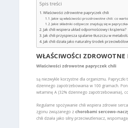
Spis treści
Właściwości zdrowotne papryczek chili
Jakie są właściwości prozdrowotne chili: co wart
Jakie składniki odżywcze znajdują się w papryczkac
Jak chili wspiera układ odpornościowy i krążenia?
Jak chili przyspiesza spalanie tłuszczu w metabol
Jak chili działa jako naturalny środek przeciwbólo
WŁAŚCIWOŚCI ZDROWOTNE P
Właściwości zdrowotne papryczek chili
są niezwykle korzystne dla organizmu. Papryczk
dziennego zapotrzebowania w 100 gramach. Pona
witaminę A (32% dziennego zapotrzebowania), co 
Regularne spożywanie chili wspiera zdrowie serc
zgonu związanego z
chorobami sercowo-nacz
chili działa jako silny przeciwutleniacz, wspoma