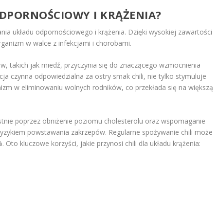
ODPORNOŚCIOWY I KRĄŻENIA?
rania układu odpornościowego i krążenia. Dzięki wysokiej zawartości
organizm w walce z infekcjami i chorobami.
w, takich jak miedź, przyczynia się do znaczącego wzmocnienia
cja czynna odpowiedzialna za ostry smak chili, nie tylko stymuluje
nizm w eliminowaniu wolnych rodników, co przekłada się na większą
rzystnie poprzez obniżenie poziomu cholesterolu oraz wspomaganie
 ryzykiem powstawania zakrzepów. Regularne spożywanie chili może
Oto kluczowe korzyści, jakie przynosi chili dla układu krążenia: