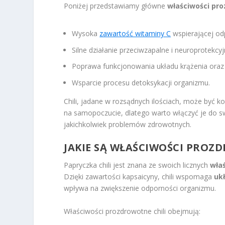
Poniżej przedstawiamy główne
właściwości pr
Wysoka
zawartość witaminy C
wspierającej od
Silne działanie przeciwzapalne i neuroprotekcyj
Poprawa funkcjonowania układu krążenia oraz
Wsparcie procesu detoksykacji organizmu.
Chili, jadane w rozsądnych ilościach, może być k
na samopoczucie, dlatego warto włączyć je do sw
jakichkolwiek problemów zdrowotnych.
JAKIE SĄ WŁAŚCIWOŚCI PROZ
Papryczka chili jest znana ze swoich licznych
wła
Dzięki zawartości kapsaicyny, chili wspomaga
uk
wpływa na zwiększenie odporności organizmu.
Właściwości prozdrowotne chili obejmują: