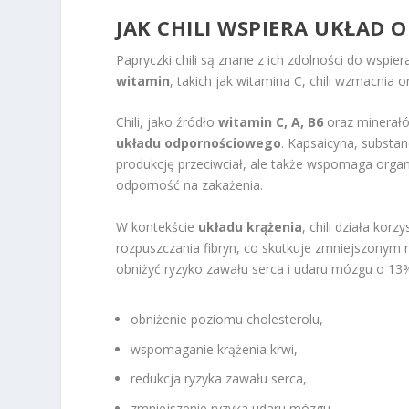
JAK CHILI WSPIERA UKŁAD 
Papryczki chili są znane z ich zdolności do wspie
witamin
, takich jak witamina C, chili wzmacnia 
Chili, jako źródło
witamin C, A, B6
oraz minerałó
układu odpornościowego
. Kapsaicyna, substan
produkcję przeciwciał, ale także wspomaga orga
odporność na zakażenia.
W kontekście
układu krążenia
, chili działa ko
rozpuszczania fibryn, co skutkuje zmniejszonym
obniżyć ryzyko zawału serca i udaru mózgu o 13%. 
obniżenie poziomu cholesterolu,
wspomaganie krążenia krwi,
redukcja ryzyka zawału serca,
zmniejszenie ryzyka udaru mózgu.