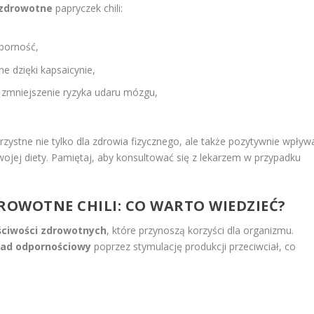
ozdrowotne
papryczek chili:
porność,
ne dzięki kapsaicynie,
 zmniejszenie ryzyka udaru mózgu,
orzystne nie tylko dla zdrowia fizycznego, ale także pozytywnie wpływ
ojej diety. Pamiętaj, aby konsultować się z lekarzem w przypadku
DROWOTNE CHILI: CO WARTO WIEDZIEĆ?
ściwości zdrowotnych
, które przynoszą korzyści dla organizmu.
ład odpornościowy
poprzez stymulację produkcji przeciwciał, co