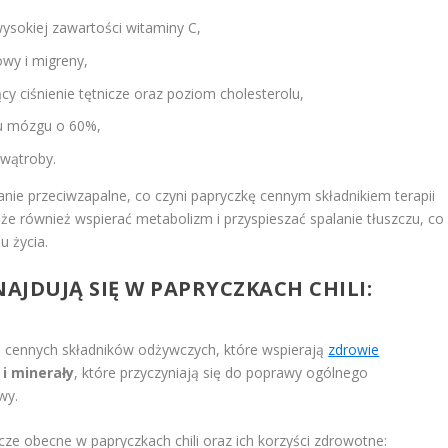
ysokiej zawartości witaminy C,
owy i migreny,
y ciśnienie tętnicze oraz poziom cholesterolu,
ru mózgu o 60%,
 wątroby.
anie przeciwzapalne, co czyni papryczkę cennym składnikiem terapii
oże również wspierać metabolizm i przyspieszać spalanie tłuszczu, co
u życia.
AJDUJĄ SIĘ W PAPRYCZKACH CHILI:
lu cennych składników odżywczych, które wspierają
zdrowie
i minerały
, które przyczyniają się do poprawy ogólnego
wy.
ze obecne w papryczkach chili oraz ich korzyści zdrowotne: