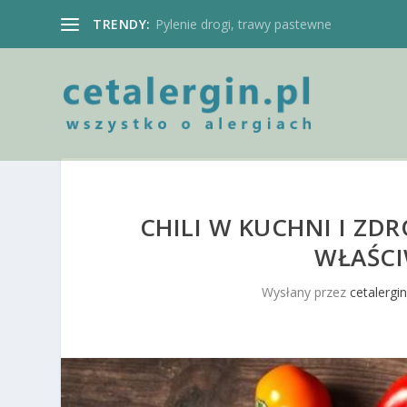
TRENDY:
Pylenie drogi, trawy pastewne
CHILI W KUCHNI I Z
WŁAŚCI
Wysłany przez
cetalergin