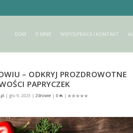
DOM
O MNIE
WSPÓŁPRACA I KONTAKT
A
DROWIU – ODKRYJ PROZDROWOTNE
WOŚCI PAPRYCZEK
.pl
|
gru 9, 2025
|
Zdrowie
|
0
|