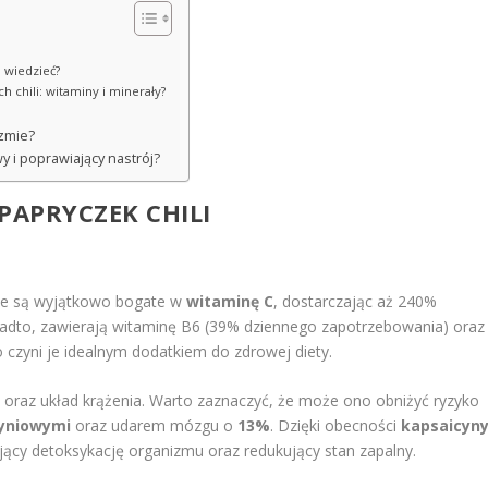
o wiedzieć?
h chili: witaminy i minerały?
izmie?
wy i poprawiający nastrój?
APRYCZEK CHILI
i te są wyjątkowo bogate w
witaminę C
, dostarczając aż 240%
dto, zawierają witaminę B6 (39% dziennego zapotrzebowania) oraz
czyni je idealnym dodatkiem do zdrowej diety.
a oraz układ krążenia. Warto zaznaczyć, że może ono obniżyć ryzyko
yniowymi
oraz udarem mózgu o
13%
. Dzięki obecności
kapsaicyn
gający detoksykację organizmu oraz redukujący stan zapalny.