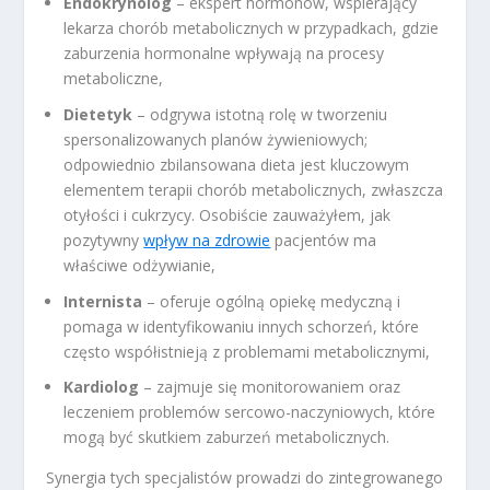
Endokrynolog
– ekspert hormonów, wspierający
lekarza chorób metabolicznych w przypadkach, gdzie
zaburzenia hormonalne wpływają na procesy
metaboliczne,
Dietetyk
– odgrywa istotną rolę w tworzeniu
spersonalizowanych planów żywieniowych;
odpowiednio zbilansowana dieta jest kluczowym
elementem terapii chorób metabolicznych, zwłaszcza
otyłości i cukrzycy. Osobiście zauważyłem, jak
pozytywny
wpływ na zdrowie
pacjentów ma
właściwe odżywianie,
Internista
– oferuje ogólną opiekę medyczną i
pomaga w identyfikowaniu innych schorzeń, które
często współistnieją z problemami metabolicznymi,
Kardiolog
– zajmuje się monitorowaniem oraz
leczeniem problemów sercowo-naczyniowych, które
mogą być skutkiem zaburzeń metabolicznych.
Synergia tych specjalistów prowadzi do zintegrowanego