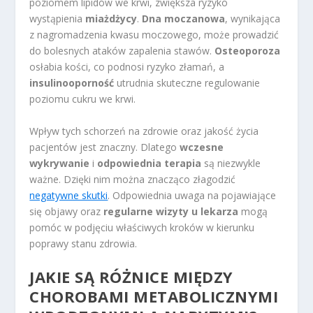
poziomem lipidów we krwi, zwiększa ryzyko
wystąpienia
miażdżycy
.
Dna moczanowa
, wynikająca
z nagromadzenia kwasu moczowego, może prowadzić
do bolesnych ataków zapalenia stawów.
Osteoporoza
osłabia kości, co podnosi ryzyko złamań, a
insulinooporność
utrudnia skuteczne regulowanie
poziomu cukru we krwi.
Wpływ tych schorzeń na zdrowie oraz jakość życia
pacjentów jest znaczny. Dlatego
wczesne
wykrywanie
i
odpowiednia terapia
są niezwykle
ważne. Dzięki nim można znacząco złagodzić
negatywne skutki
. Odpowiednia uwaga na pojawiające
się objawy oraz
regularne wizyty u lekarza
mogą
pomóc w podjęciu właściwych kroków w kierunku
poprawy stanu zdrowia.
JAKIE SĄ RÓŻNICE MIĘDZY
CHOROBAMI METABOLICZNYMI