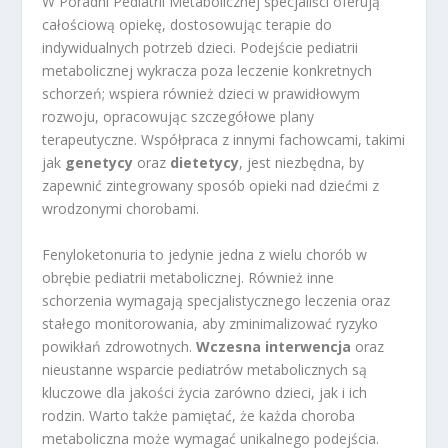
W Poradni Pediatrii Metabolicznej specjaliści oferują
całościową opiekę, dostosowując terapie do
indywidualnych potrzeb dzieci. Podejście pediatrii
metabolicznej wykracza poza leczenie konkretnych
schorzeń; wspiera również dzieci w prawidłowym
rozwoju, opracowując szczegółowe plany
terapeutyczne. Współpraca z innymi fachowcami, takimi
jak
genetycy
oraz
dietetycy
, jest niezbędna, by
zapewnić zintegrowany sposób opieki nad dziećmi z
wrodzonymi chorobami.
Fenyloketonuria to jedynie jedna z wielu chorób w
obrębie pediatrii metabolicznej. Również inne
schorzenia wymagają specjalistycznego leczenia oraz
stałego monitorowania, aby zminimalizować ryzyko
powikłań zdrowotnych.
Wczesna interwencja
oraz
nieustanne wsparcie pediatrów metabolicznych są
kluczowe dla jakości życia zarówno dzieci, jak i ich
rodzin. Warto także pamiętać, że każda choroba
metaboliczna może wymagać unikalnego podejścia.