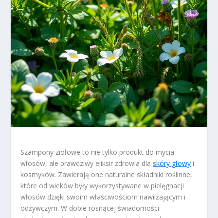
Szampony ziołowe to nie tylko produkt do mycia
włosów, ale prawdziwy eliksir zdrowia dla
skóry głowy
i
kosmyków. Zawierają one naturalne składniki roślinne,
które od wieków były wykorzystywane w pielęgnacji
włosów dzięki swoim właściwościom nawilżającym i
odżywczym. W dobie rosnącej świadomości