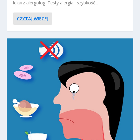
lekarz alergolog. Testy alergia i szybkość...
CZYTAJ WIĘCEJ