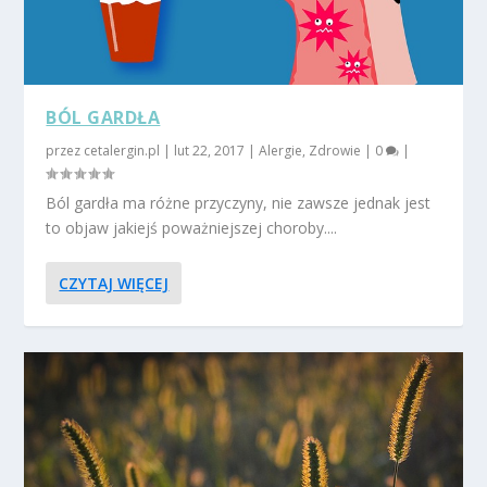
BÓL GARDŁA
przez
cetalergin.pl
|
lut 22, 2017
|
Alergie
,
Zdrowie
|
0
|
Ból gardła ma różne przyczyny, nie zawsze jednak jest
to objaw jakiejś poważniejszej choroby....
CZYTAJ WIĘCEJ