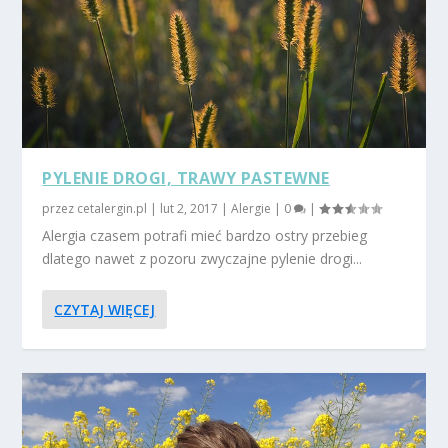
PYLENIE DROGI, TRAWY PASTEWNE
przez
cetalergin.pl
|
lut 2, 2017
|
Alergie
|
0
|
Alergia czasem potrafi mieć bardzo ostry przebieg
dlatego nawet z pozoru zwyczajne pylenie drogi...
CZYTAJ WIĘCEJ