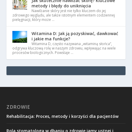
Jak skutecznie nawilżać skórę? Kluczowe
metody i błędy do uniknięcia
Nawilżanie skóry jest nie tylko kluczem do jej
zdrowego wyglądu, ale także istotnym elementem codziennej
pielęgnacji, który może …
Witamina D: Jak ją pozyskiwać, dawkować
i jakie ma funkcje?
Witamina D, często nazywana „witaminą słońca”,
odgrywa kluczową rolę w naszym zdrowiu, wpływając na wiele
procesów biologicznych. Powstaje …
ZDROWIE
Rehabilitacja: Proces, metody i korzyści dla pacjentów
Rola stomatologa w dbaniu o zdrowie jamy ustnej i