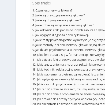
Spis treści
Czym jest nerwica lękowa?
Jakie są przyczyny nerwicy lękowej?
Jakie są objawy nerwicy lękowej?
Jakie fobie są związane z nerwicą lękową?
Jak odróżnić ataki paniki od innych zaburzeń lęk
Jak wygląda diagnoza nerwicy lękowej?
Jakie testy psychologiczne wykorzystuje się przy 
Jakie metody leczenia nerwicy lękowej są najskut
Jak działa psychoterapia w leczeniu nerwicy lękow
Jakie leki stosuje się w farmakoterapii nerwicy l
Jak działają leki przeciwdepresyjne i przeciwlękow
Jakie znaczenie mają neuroprzekaźniki serotoni
Jakie techniki relaksacyjne pomagają przy nerwic
Jakie suplementy diety mogą wspierać leczenie 
Jak wpływają na nerwicę lękową ashwagandha, kw
Jakie czynniki psychiczne i środowiskowe zwięks
Jak radzić sobie ze stresem, traumą, niską sam
Jak radzić sobie z problemami ze snem związany
Jak prowadzić zdrowy styl życia wspierający lecz
Jak akceptacja i psychoedukacja wpływają na rad