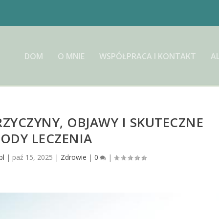
DOM
O MNIE
WSPÓŁPRACA I KONTAKT
A
ZYCZYNY, OBJAWY I SKUTECZNE
ODY LECZENIA
pl
|
paź 15, 2025
|
Zdrowie
|
0
|