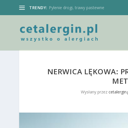
TRENDY:
Pylenie drogi, trawy pastewne
NERWICA LĘKOWA: PR
MET
Wysłany przez
cetalergin.