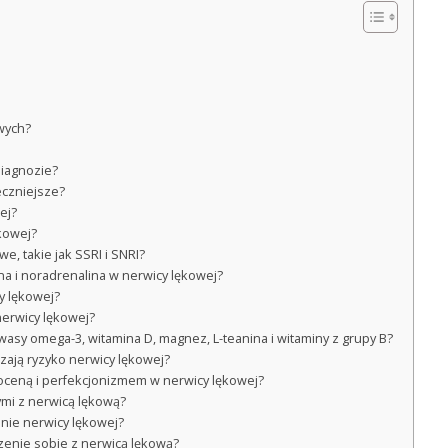
owych?
diagnozie?
eczniejsze?
ej?
ękowej?
e, takie jak SSRI i SNRI?
na i noradrenalina w nerwicy lękowej?
y lękowej?
nerwicy lękowej?
asy omega-3, witamina D, magnez, L-teanina i witaminy z grupy B?
zają ryzyko nerwicy lękowej?
ooceną i perfekcjonizmem w nerwicy lękowej?
mi z nerwicą lękową?
enie nerwicy lękowej?
zenie sobie z nerwicą lękową?