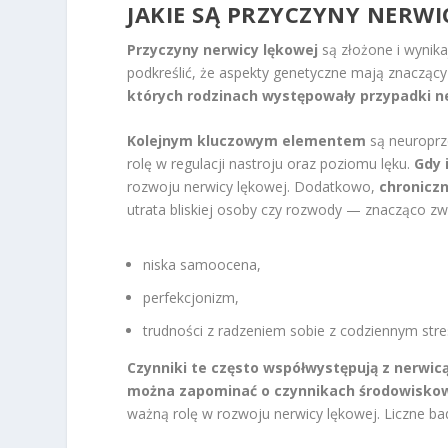
JAKIE SĄ PRZYCZYNY NERWI
Przyczyny nerwicy lękowej
są złożone i wynika
podkreślić, że aspekty genetyczne mają znacząc
których rodzinach występowały przypadki n
Kolejnym kluczowym elementem
są neuroprze
rolę w regulacji nastroju oraz poziomu lęku.
Gdy 
rozwoju nerwicy lękowej. Dodatkowo,
chroniczn
utrata bliskiej osoby czy rozwody — znacząco zw
niska samoocena,
perfekcjonizm,
trudności z radzeniem sobie z codziennym str
Czynniki te często współwystępują z nerwic
można zapominać o czynnikach środowisko
ważną rolę w rozwoju nerwicy lękowej. Liczne ba