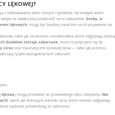
CY LĘKOWEJ?
ją z oddziaływania wielu różnych czynników. Na wstępie warto
y wpływ na zwiększoną podatność na te zaburzenia.
Osoby, w
erwic lękowych
, mogą być bardziej narażone na ich pojawienie się.
kaźniki, takie jak serotonina i noradrenalina, które odgrywają istotn
ich działanie zostaje zaburzone
, może to przyczynić się do
y stres
oraz traumatyczne doświadczenia — takie jak przemoc,
iększają ryzyko wystąpienia tych zaburzeń.
esem.
ą lękową
i mogą prowadzić do przewlekłego lęku i niepokoju.
Nie
wych
, takich jak stresujące warunki życia, które również odgrywają
dania naukowe potwierdzają te zależności.