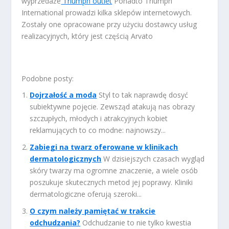
wyprzedaże
Triumph outlet
Ponadto Triumph
International prowadzi kilka sklepów internetowych.
Zostały one opracowane przy użyciu dostawcy usług
realizacyjnych, który jest częścią Arvato
Podobne posty:
Dojrzałość a moda
Styl to tak naprawdę dosyć
subiektywne pojęcie. Zewsząd atakują nas obrazy
szczupłych, młodych i atrakcyjnych kobiet
reklamujących to co modne: najnowszy...
Zabiegi na twarz oferowane w klinikach
dermatologicznych
W dzisiejszych czasach wygląd
skóry twarzy ma ogromne znaczenie, a wiele osób
poszukuje skutecznych metod jej poprawy. Kliniki
dermatologiczne oferują szeroki...
O czym należy pamiętać w trakcie
odchudzania?
Odchudzanie to nie tylko kwestia