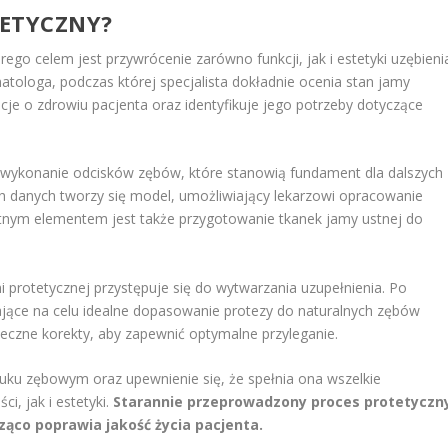
TETYCZNY?
órego celem jest przywrócenie zarówno funkcji, jak i estetyki uzębieni
atologa, podczas której specjalista dokładnie ocenia stan jamy
acje o zdrowiu pacjenta oraz identyfikuje jego potrzeby dotyczące
 wykonanie odcisków zębów, które stanowią fundament dla dalszych
h danych tworzy się model, umożliwiający lekarzowi opracowanie
tnym elementem jest także przygotowanie tkanek jamy ustnej do
 protetycznej przystępuje się do wytwarzania uzupełnienia. Po
ające na celu idealne dopasowanie protezy do naturalnych zębów
ieczne korekty, aby zapewnić optymalne przyleganie.
uku zębowym oraz upewnienie się, że spełnia ona wszelkie
, jak i estetyki.
Starannie przeprowadzony proces protetyczn
ąco poprawia jakość życia pacjenta.