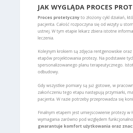
JAK WYGLĄDA PROCES PRO
Proces protetyczny
to złożony cykl działań, kt
pacjenta. Całość rozpoczyna się od wizyty u stom
ustnej. W tym etapie lekarz zbiera istotne inform
leczenia.
Kolejnym krokiem są zdjęcia rentgenowskie oraz
etapów projektowania protezy. Na podstawie tyc
spersonalizowanego planu terapeutycznego. Isto
odbudowy.
Gdy wszystkie pomiary są już gotowe, w pracowni
zakończeniu tego etapu następują przymiarki, m
pacjenta. W razie potrzeby przeprowadza się kon
Finalnym etapem jest umiejscowienie protezy w ł
wymagania zarówno pod względem funkcjonalności
gwarantuje komfort użytkowania oraz znacz