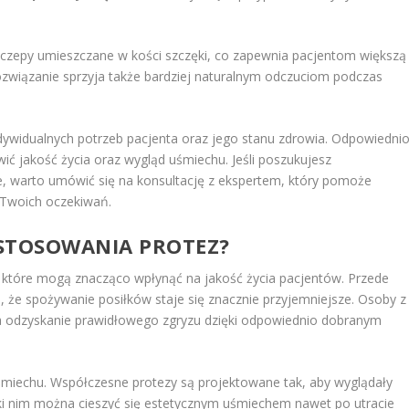
czepy umieszczane w kości szczęki, co zapewnia pacjentom większą
rozwiązanie sprzyja także bardziej naturalnym odczuciom podczas
ywidualnych potrzeb pacjenta oraz jego stanu zdrowia. Odpowiedni
ć jakość życia oraz wygląd uśmiechu. Jeśli poszukujesz
e, warto umówić się na konsultację z ekspertem, który pomoże
 Twoich oczekiwań.
ASTOSOWANIA PROTEZ?
, które mogą znacząco wpłynąć na jakość życia pacjentów. Przede
, że spożywanie posiłków staje się znacznie przyjemniejsze. Osoby z
 odzyskanie prawidłowego zgryzu dzięki odpowiednio dobranym
miechu. Współczesne protezy są projektowane tak, aby wyglądały
ęki nim można cieszyć się estetycznym uśmiechem nawet po utracie