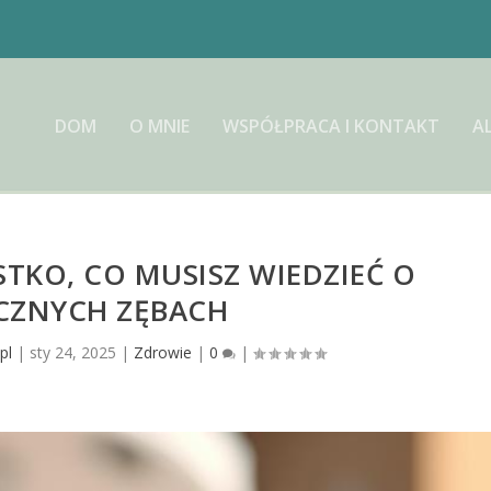
DOM
O MNIE
WSPÓŁPRACA I KONTAKT
A
TKO, CO MUSISZ WIEDZIEĆ O
CZNYCH ZĘBACH
pl
|
sty 24, 2025
|
Zdrowie
|
0
|