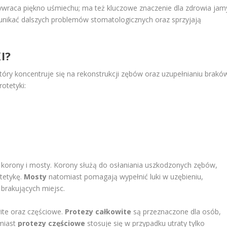
zywraca piękno uśmiechu; ma też kluczowe znaczenie dla zdrowia jam
nikać dalszych problemów stomatologicznych oraz sprzyjają
I?
tóry koncentruje się na rekonstrukcji zębów oraz uzupełnianiu brakó
otetyki:
 korony i mosty. Korony służą do osłaniania uszkodzonych zębów,
stetykę.
Mosty
natomiast pomagają wypełnić luki w uzębieniu,
brakujących miejsc.
wite oraz częściowe.
Protezy całkowite
są przeznaczone dla osób,
omiast
protezy częściowe
stosuje się w przypadku utraty tylko