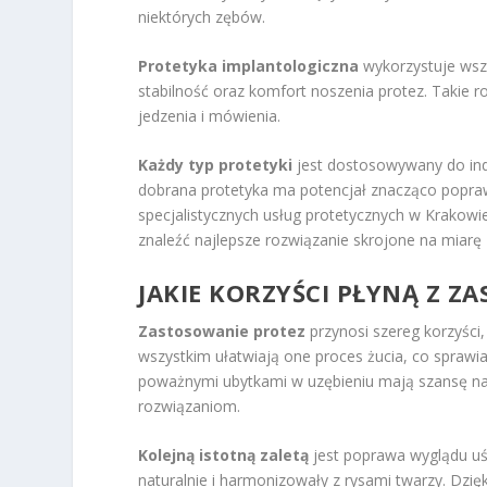
niektórych zębów.
Protetyka implantologiczna
wykorzystuje wsz
stabilność oraz komfort noszenia protez. Takie 
jedzenia i mówienia.
Każdy typ protetyki
jest dostosowywany do ind
dobrana protetyka ma potencjał znacząco poprawi
specjalistycznych usług protetycznych w Krakowi
znaleźć najlepsze rozwiązanie skrojone na miarę
JAKIE KORZYŚCI PŁYNĄ Z Z
Zastosowanie protez
przynosi szereg korzyści
wszystkim ułatwiają one proces żucia, co sprawia
poważnymi ubytkami w uzębieniu mają szansę na
rozwiązaniom.
Kolejną istotną zaletą
jest poprawa wyglądu uś
naturalnie i harmonizowały z rysami twarzy. Dzi