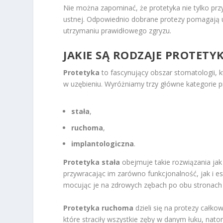
Nie można zapominać, że protetyka nie tylko pr
ustnej. Odpowiednio dobrane protezy pomagają u
utrzymaniu prawidłowego zgryzu.
JAKIE SĄ RODZAJE PROTETYK
Protetyka
to fascynujący obszar stomatologii, k
w uzębieniu. Wyróżniamy trzy główne kategorie pr
stała
,
ruchoma
,
implantologiczna
.
Protetyka stała
obejmuje takie rozwiązania jak
przywracając im zarówno funkcjonalność, jak i e
mocując je na zdrowych zębach po obu stronach 
Protetyka ruchoma
dzieli się na protezy całko
które straciły wszystkie zęby w danym łuku, nat