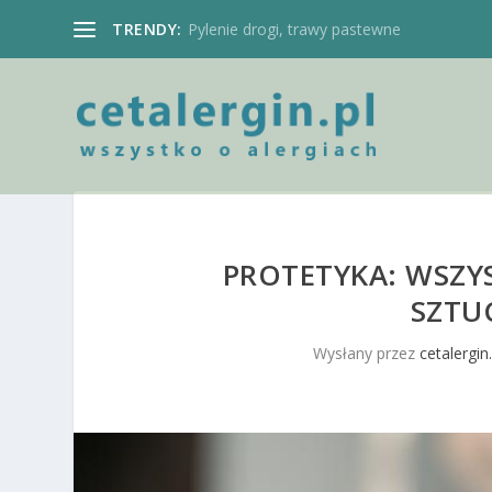
TRENDY:
Pylenie drogi, trawy pastewne
PROTETYKA: WSZYS
SZTU
Wysłany przez
cetalergin.