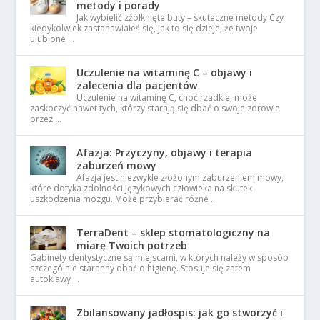
metody i porady
Jak wybielić zżółknięte buty – skuteczne metody Czy
kiedykolwiek zastanawiałeś się, jak to się dzieje, że twoje
ulubione …
Uczulenie na witaminę C – objawy i
zalecenia dla pacjentów
Uczulenie na witaminę C, choć rzadkie, może
zaskoczyć nawet tych, którzy starają się dbać o swoje zdrowie
przez …
Afazja: Przyczyny, objawy i terapia
zaburzeń mowy
Afazja jest niezwykle złożonym zaburzeniem mowy,
które dotyka zdolności językowych człowieka na skutek
uszkodzenia mózgu. Może przybierać różne …
TerraDent – sklep stomatologiczny na
miarę Twoich potrzeb
Gabinety dentystyczne są miejscami, w których należy w sposób
szczególnie staranny dbać o higienę. Stosuje się zatem
autoklawy …
Zbilansowany jadłospis: jak go stworzyć i