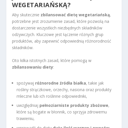
WEGETARIAŃSKĄ?
Aby skutecznie
zbilansować dietę wegetariańską
,
potrzebne jest zrozumienie zasad, które pozwolą na
dostarczenie wszystkich niezbędnych składników
odżywczych. Kluczowe jest łączenie różnych grup
produktów, aby zapewnić odpowiednią różnorodność
składników.
Oto kilka istotnych zasad, które pomogą w
zbilansowaniu diety
:
spożywaj
różnorodne źródła białka
, takie jak
rośliny strączkowe, orzechy, nasiona oraz produkty
mleczne lub ich roślinne odpowiedniki,
uwzględniaj
pełnoziarniste produkty zbożowe
,
które są bogate w błonnik, co sprzyja zdrowemu
trawieniu,
wprowadź do diety
dużą ilość warzyw i owoców
,