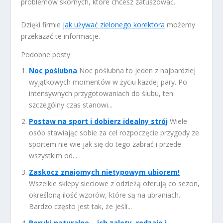
problemów skórnych, które chcesz zatuszować.
Dzięki firmie
jak używać zielonego korektora
możemy
przekazać te informacje.
Podobne posty:
Noc poślubna
Noc poślubna to jeden z najbardziej
wyjątkowych momentów w życiu każdej pary. Po
intensywnych przygotowaniach do ślubu, ten
szczególny czas stanowi...
Postaw na sport i dobierz idealny strój
Wiele
osób stawiając sobie za cel rozpoczęcie przygody ze
sportem nie wie jak się do tego zabrać i przede
wszystkim od...
Zaskocz znajomych nietypowym ubiorem!
Wszelkie sklepy sieciowe z odzieżą oferują co sezon,
określoną ilość wzorów, które są na ubraniach.
Bardzo często jest tak, że jeśli...
Peruki naturalne – ich zalety, rodzaje i