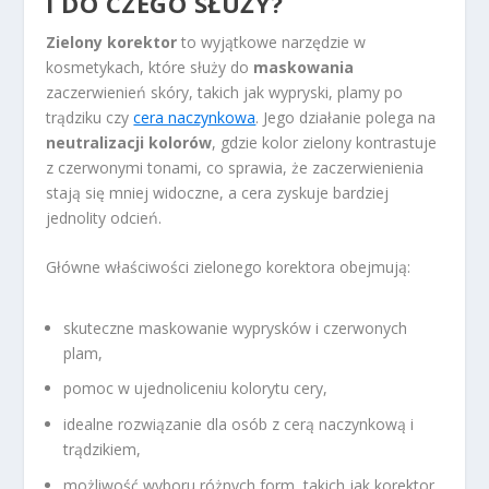
I DO CZEGO SŁUŻY?
Zielony korektor
to wyjątkowe narzędzie w
kosmetykach, które służy do
maskowania
zaczerwienień skóry, takich jak wypryski, plamy po
trądziku czy
cera naczynkowa
. Jego działanie polega na
neutralizacji kolorów
, gdzie kolor zielony kontrastuje
z czerwonymi tonami, co sprawia, że zaczerwienienia
stają się mniej widoczne, a cera zyskuje bardziej
jednolity odcień.
Główne właściwości zielonego korektora obejmują:
skuteczne maskowanie wyprysków i czerwonych
plam,
pomoc w ujednoliceniu kolorytu cery,
idealne rozwiązanie dla osób z cerą naczynkową i
trądzikiem,
możliwość wyboru różnych form, takich jak korektor