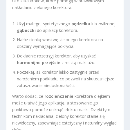
Oto kilka kroków, które pomogą w prawidłowym
nakładaniu zielonego korektora:
Użyj małego, syntetycznego
pędzelka
lub zwilżonej
gąbeczki
do aplikacji korektora.
Nałóż cienką warstwę zielonego korektora na
obszary wymagające pokrycia.
Dokładnie rozetrzyj korektor, aby uzyskać
harmonijne przejście
z resztą makijażu.
Poczekaj, aż korektor lekko zastygnie przed
nałożeniem podkładu, co pozwoli na skuteczniejsze
zatuszowanie niedoskonałości.
Warto dodać, że
rozcieńczenie
korektora olejkiem
może ułatwić jego aplikację, a stosowanie go
punktowo pomoże uniknąć efektu maski. Dzięki tym
technikom nakładania, zielony korektor stanie się
niewidoczny, zapewniając estetyczny i naturalny wygląd
skóry.