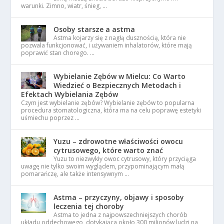
warunki. Zimno, wiatr, śnieg, …
Osoby starsze a astma
Astma kojarzy się z nagłą dusznością, która nie
pozwala funkcjonować, i używaniem inhalatorów, które mają
poprawić stan chorego. …
Wybielanie Zębów w Mielcu: Co Warto
Wiedzieć o Bezpiecznych Metodach i
Efektach Wybielania Zębów
Czym jest wybielanie zębów? Wybielanie zębów to popularna
procedura stomatologiczna, która ma na celu poprawę estetyki
uśmiechu poprzez …
Yuzu – zdrowotne właściwości owocu
cytrusowego, które warto znać
Yuzu to niezwykły owoc cytrusowy, który przyciąga
uwagę nie tylko swoim wyglądem, przypominającym małą
pomarańczę, ale także intensywnym …
Astma – przyczyny, objawy i sposoby
leczenia tej choroby
Astma to jedna z najpowszechniejszych chorób
układu oddechowego, dotykająca około 300 milionów ludzi na