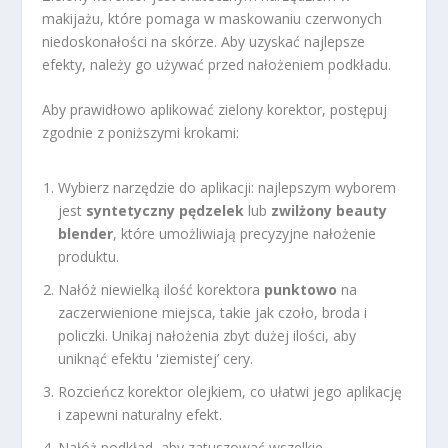
makijażu, które pomaga w maskowaniu czerwonych
niedoskonałości na skórze. Aby uzyskać najlepsze
efekty, należy go używać przed nałożeniem podkładu.
Aby prawidłowo aplikować zielony korektor, postępuj
zgodnie z poniższymi krokami:
Wybierz narzędzie do aplikacji: najlepszym wyborem
jest
syntetyczny pędzelek
lub
zwilżony beauty
blender
, które umożliwiają precyzyjne nałożenie
produktu.
Nałóż niewielką ilość korektora
punktowo
na
zaczerwienione miejsca, takie jak czoło, broda i
policzki. Unikaj nałożenia zbyt dużej ilości, aby
uniknąć efektu 'ziemistej’ cery.
Rozcieńcz korektor olejkiem, co ułatwi jego aplikację
i zapewni naturalny efekt.
Nałóż podkład, aby zatuszować wszelkie