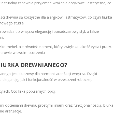
 naturalny zapewnia przyjemne wrażenia dotykowe i estetyczne, co
ci drewna są korzystne dla alergików i astmatyków, co czyni biurka
mowego studia.
owadza do wnętrza elegancję i ponadczasowy styl, a także
mi.
tylko mebel, ale również element, który zwiększa jakość życia i pracy.
 zdrowie w swoim otoczeniu.
IURKA DREWNIANEGO?
anego jest kluczowy dla harmonii aranżacji wnętrza. Dzięki
egancję, jak i funkcjonalność w przestrzeni roboczej.
lach. Oto kilka popularnych opcji:
mi odcieniami drewna, prostymi liniami oraz funkcjonalnością. Biurka
ne aranżacje.