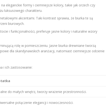
na eleganckie formy i ciemniejsze kolory, takie jak orzech czy
zu luksusowego charakteru.
etalowymi akcentami. Taki kontrast sprawia, że biurka te są
zeni biurowych.
tocie i funkcjonalności, preferuje jasne kolory i naturalne wzory
minującą rolę w pomieszczeniu. Jasne biurka drewniane tworzą
 typowe dla skandynawskich aranżacji, natomiast ciemniejsze odcienie
a i ich zastosowanie:
tatka
ealne do małych wnętrz, tworzy wrażenie przestronności.
iwersalne połączenie elegancji i nowoczesności.