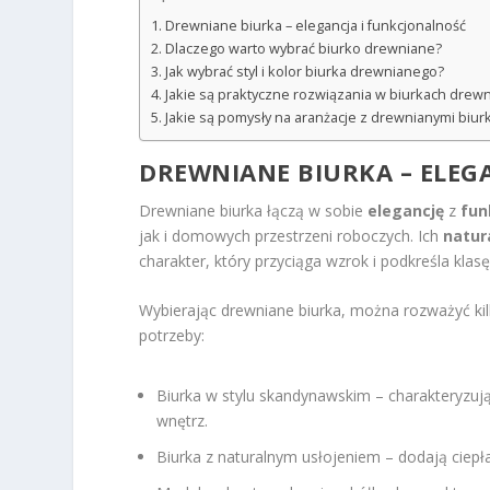
Drewniane biurka – elegancja i funkcjonalność
Dlaczego warto wybrać biurko drewniane?
Jak wybrać styl i kolor biurka drewnianego?
Jakie są praktyczne rozwiązania w biurkach drewn
Jakie są pomysły na aranżacje z drewnianymi biur
DREWNIANE BIURKA – ELEG
Drewniane biurka łączą w sobie
elegancję
z
fun
jak i domowych przestrzeni roboczych. Ich
natur
charakter, który przyciąga wzrok i podkreśla klas
Wybierając drewniane biurka, można rozważyć kilk
potrzeby:
Biurka w stylu skandynawskim – charakteryzując
wnętrz.
Biurka z naturalnym usłojeniem – dodają ciepła i