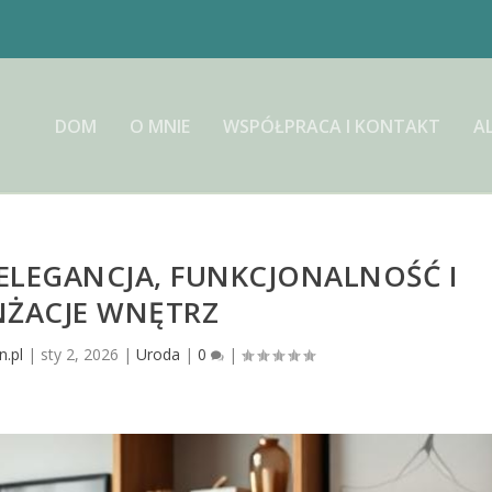
DOM
O MNIE
WSPÓŁPRACA I KONTAKT
A
ELEGANCJA, FUNKCJONALNOŚĆ I
NŻACJE WNĘTRZ
n.pl
|
sty 2, 2026
|
Uroda
|
0
|