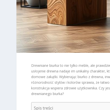
Drewniane biurka to nie tylko meble, ale prawdziw
usłojenie drewna nadaje im unikalny charakter, 
domowe zakątki. Wybierając biurko z drewna, inwe
różnorodność stylów i kolorów sprawia, że łatw
konstrukcja wspiera zdrowie użytkownika. Czy jes
drewnianego biurka?
Spis treści