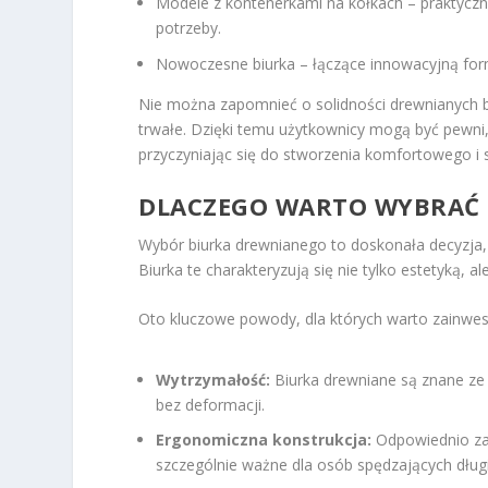
Modele z kontenerkami na kółkach – praktyczne
potrzeby.
Nowoczesne biurka – łączące innowacyjną form
Nie można zapomnieć o solidności drewnianych biu
trwałe. Dzięki temu użytkownicy mogą być pewni,
przyczyniając się do stworzenia komfortowego i 
DLACZEGO WARTO WYBRAĆ 
Wybór biurka drewnianego to doskonała decyzja,
Biurka te charakteryzują się nie tylko estetyką, 
Oto kluczowe powody, dla których warto zainwes
Wytrzymałość:
Biurka drewniane są znane ze 
bez deformacji.
Ergonomiczna konstrukcja:
Odpowiednio zap
szczególnie ważne dla osób spędzających długi