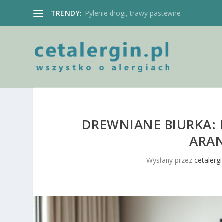
TRENDY:
Pylenie drogi, trawy pastewne
DREWNIANE BIURKA: 
ARA
Wysłany przez
cetalergi