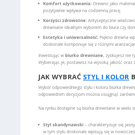
Komfort użytkowania:
Drewno jako materiał
pozytywnie wpływa na codzienną pracę.
Korzyści zdrowotne:
Antyseptyczne właściwoś
drewniane idealnym wyborem do biura czy do
Estetyka i uniwersalność:
Piękno drewna wpr
doskonale komponuje się z różnymi aranżacja
Inwestując w
biurko drewniane
, zyskujesz nie 
Wybierając je, postawisz na wysoką jakość oraz
JAK WYBRAĆ
STYL I KOLOR
B
Wybór odpowiedniego stylu i koloru biurka drewni
odpowiednim decyzjom można osiągnąć zarówno el
Na rynku dostępne są biurka drewniane w wielu sty
Styl skandynawski
– charakteryzuje się jasny
w tym stylu doskonale wpisują się w nowoczes