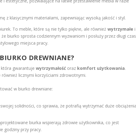
 i estetyczne, pozwalające na łatwe przestawienie mebla w razie
ę z klasycznymi materiałami, zapewniając wysoką jakość i styl.
rek. To meble, które są nie tylko piękne, ale również
wytrzymałe
i
 że biurko sprosta codziennym wyzwaniom i posłuży przez długi czas
stylowego miejsca pracy.
BIURKO DREWNIANE?
 która gwarantuje
wytrzymałość
oraz
komfort użytkowania
.
ale również licznymi korzyściami zdrowotnymi.
tować w biurko drewniane:
swojej solidności, co sprawia, że potrafią wytrzymać duże obciążeni
rojektowane biurka wspierają zdrowie użytkownika, co jest
e godziny przy pracy.