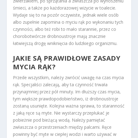
zwierzakiem, po sprzątania a zwłaszcza po wynoszeniu
śmieci, a także po każdorazowej wizycie w toalecie.
Wydaje się to na pozór oczywiste, jednak wiele osób
albo zupełnie zapomina o myciu rąk po wykonaniu tych
czynności, albo też robi to mało starannie, przez co
chorobotwórcze drobnoustroje mają znacznie
łatwiejszą drogę wniknięcia do ludzkiego organizmu.
JAKIE SĄ PRAWIDŁOWE ZASADY
MYCIA RĄK?
Przede wszystkim, należy zwrócić uwagę na czas mycia
rąk. Specjaliści zalecają, aby ta czynność trwała
przynajmniej przez pół minuty. Im dłuższy czas mycia,
tym większe prawdopodobieństwo, iż drobnoustroje
zostaną usunięte. Kolejna ważna sprawa, to staranność
z jaką ręce są myte. Nie wystarczy przepłukać je
pobieżnie pod bieżącą wodą. Należy pamiętać
zwłaszcza o przestrzeniach między palcami. Ręce
powinny być myte w ciepłej wodzi i warto używać w