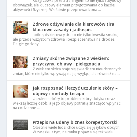
Rozgrzewka przed treningiem to nie tylko rutynowy
obowiązek, ale kluczowy element przygotowania do każdej
aktywności fizycznej. Właściwie przeprowadzona …
Zdrowe odżywianie dla kierowców tira:
kluczowe zasady i jadłospis
Jadłospis kierowcy tira to nie tylko kwestia smaku,
ale przede wszystkim zdrowia i bezpieczeństwa na drodze.
Długie godziny …
Zmiany skórne związane z wiekiem:
przyczyny, objawy i pielęgnacja
Z wiekiem skóra staje się świadkiem nieuchronnych
zmian, które nie tylko wpływają na jej wygląd, ale również na …
Jak rozpoznać i leczyć uczulenie skóry –
objawy i metody terapii
Uczulenie skóry to problem, który dotyka coraz
większą liczbę osób, a jego objawy potrafią znacząco wpłynąć
na codzienne …
Przepis na udany biznes korepetytorski
Obecnie wiele ludzi chce uczyć się języków obcych.
W związku z tym, na rynku pojawia się też wielu …